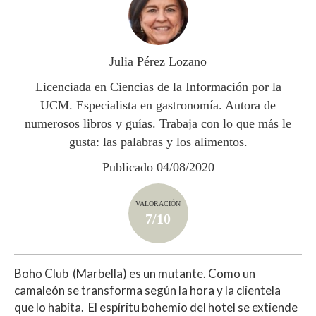
s
b
er
p
A
o
ar
p
o
ti
Julia Pérez Lozano
p
k
r
Licenciada en Ciencias de la Información por la
UCM. Especialista en gastronomía. Autora de
numerosos libros y guías. Trabaja con lo que más le
gusta: las palabras y los alimentos.
Publicado 04/08/2020
VALORACIÓN
7/10
Boho Club (Marbella) es un mutante. Como un
camaleón se transforma según la hora y la clientela
que lo habita. El espíritu bohemio del hotel se extiende