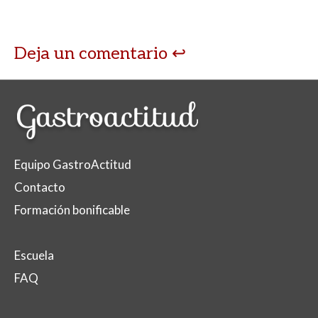
p
k
r
Deja un comentario
Equipo GastroActitud
Contacto
Formación bonificable
Escuela
FAQ