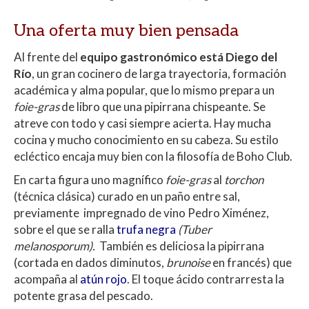
Una oferta muy bien pensada
Al frente del
equipo gastronómico está Diego del
Río
, un gran cocinero de larga trayectoria, formación
académica y alma popular, que lo mismo prepara un
foie-gras
de libro que una pipirrana chispeante. Se
atreve con todo y casi siempre acierta. Hay mucha
cocina y mucho conocimiento en su cabeza. Su estilo
ecléctico encaja muy bien con la filosofía de Boho Club.
En carta figura uno magnífico
foie-gras
al
torchon
(técnica clásica) curado en un paño entre sal,
previamente impregnado de vino Pedro Ximénez,
sobre el que se ralla
trufa negra
(Tuber
melanosporum).
También es deliciosa la pipirrana
(cortada en dados diminutos,
brunoise
en francés) que
acompaña al
atún rojo
. El toque ácido contrarresta la
potente grasa del pescado.