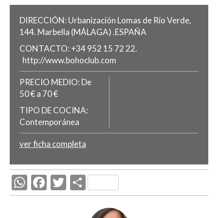
DIRECCIÓN:
Urbanización Lomas de Río Verde,
144.
Marbella
(MÁLAGA)
.
ESPAÑA
CONTACTO:
+34 952 15 72 22.
http://www.bohoclub.com
PRECIO MEDIO:
De
50 € a 70 €
TIPO DE COCINA:
Contemporánea
ver ficha completa
W
F
T
C
h
ac
w
o
at
e
itt
m