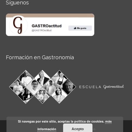
Síguenos
Formación en Gastronomía
Si navegas por este sitio, aceptas la política de cookies.
más
Acepto
información
Aviso legal
Condiciones de Uso