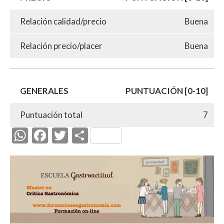
Relación calidad/precio
Buena
Relación precio/placer
Buena
GENERALES
PUNTUACIÓN [0-10]
Puntuación total
7
W
F
T
C
h
ac
w
o
at
e
itt
m
s
b
er
p
A
o
ar
p
o
ti