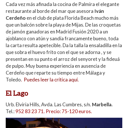
Cada vez más afinada la cocina de Palmira el elegante
restaurante al borde del mar que asesora
Iván
Cerdeño
en el club de plata Florida Beach mucho más
que un balcón sobre la playa de Mijas. De las croquetas
de jamón ganadoras en Madrid Fusión 2020 a un
ajoblanco con atún y sandía francamente bueno, toda
la carta resulta apetecible. Da la talla la ensaladilla en la
que sobra el huevo frito con el que se adorna , y se
presentan en su punto el arroz del senyoret y la fideuá
de pulpo. Muy buena experiencia en ausencia de
Cerdeño que reparte su tiempo entre Málaga y
Toledo
.
Puedes leer la crítica aquí
.
El Lago
Urb. Elviria Hills, Avda. Las Cumbres, s/n.
Marbella.
Tel.
:
952 83 23 71. Precio: 75-120 euros.