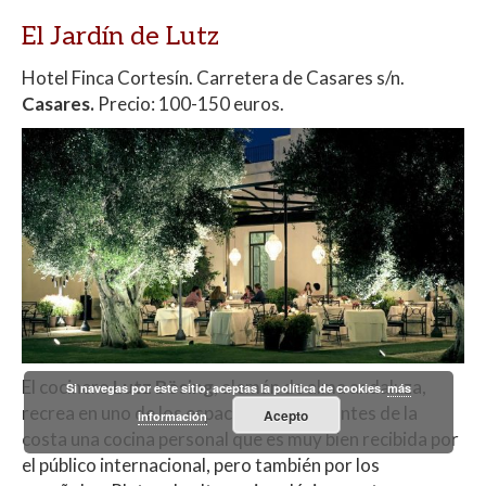
El Jardín de Lutz
Hotel Finca Cortesín. Carretera de Casares s/n.
Casares.
Precio: 100-150 euros.
El cocinero
Lutz Bösing
, alemán de alma andaluza,
Si navegas por este sitio, aceptas la política de cookies.
más
recrea en uno de los espacios más elegantes de la
Acepto
información
costa una cocina personal que es muy bien recibida por
el público internacional, pero también por los