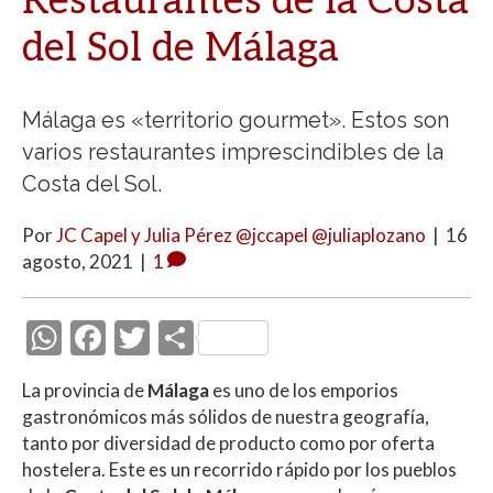
Restaurantes de la Costa
del Sol de Málaga
Málaga es «territorio gourmet». Estos son
varios restaurantes imprescindibles de la
Costa del Sol.
Por
JC Capel y Julia Pérez @jccapel @juliaplozano
|
16
agosto, 2021
|
1
W
F
T
C
h
ac
w
o
La provincia de
Málaga
es uno de los emporios
at
e
itt
m
gastronómicos más sólidos de nuestra geografía,
s
b
er
p
tanto por diversidad de producto como por oferta
A
o
ar
hostelera. Este es un recorrido rápido por los pueblos