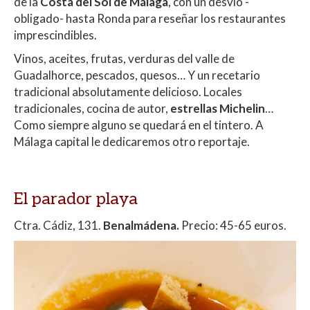
de la
Costa del Sol de Málaga
, con un desvío -
p
o
ti
obligado- hasta Ronda para reseñar los restaurantes
p
k
r
imprescindibles.
Vinos, aceites, frutas, verduras del valle de
Guadalhorce, pescados, quesos… Y un recetario
tradicional absolutamente delicioso. Locales
tradicionales, cocina de autor,
estrellas Michelin
…
Como siempre alguno se quedará en el tintero. A
Málaga capital le dedicaremos otro reportaje.
El parador playa
Ctra. Cádiz, 131.
Benalmádena.
Precio: 45-65 euros.