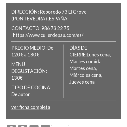
DIRECCIÓN:
Reboredo 73
El Grove
(PONTEVEDRA)
.
ESPAÑA
CONTACTO:
986 73 22 75
https://www.cullerdepau.com/es/
PRECIO MEDIO:
De
DÍAS DE
120 € a 180 €
CIERRE:Lunes cena,
Martes comida,
MENÚ
Martes cena,
DEGUSTACIÓN:
Miércoles cena,
130€
Jueves cena
TIPO DE COCINA:
De autor
ver ficha completa