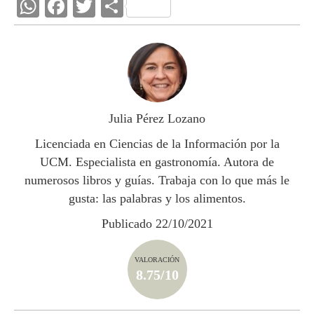
W
F
T
C
h
ac
w
o
at
e
itt
m
s
b
er
p
A
o
ar
p
o
ti
Julia Pérez Lozano
p
k
r
Licenciada en Ciencias de la Información por la
UCM. Especialista en gastronomía. Autora de
numerosos libros y guías. Trabaja con lo que más le
gusta: las palabras y los alimentos.
Publicado 22/10/2021
VALORACIÓN
8.75/10