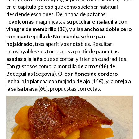
en el capítulo goloso que como suele ser habitual
desciende escalones. De la tapa de
patatas
revolconas
, magníficas, a su peculiar
ensaladilla con
vinagre de membrillo
(8€), y a las
anchoas doble cero
con mantequilla de Normandía sobre pan
hojaldrado
, tres aperitivos notables. Resultan
insoslayables sus torreznos a partir de
pancetas
asadas a la leña
que se cortan y fríen en cuadraditos.
Tan gustosos como la
morcilla de arroz
(4€) de
Boceguillas (Segovia). O los
riñones de cordero
lechal
a la plancha con majado de ajo (14€), y la
oreja a
la salsa brava
(6€), propuestas correctas.