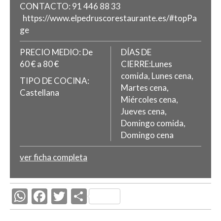
CONTACTO:
91 446 88 33
https://www.elpedruscorestaurante.es/#topPa
ge
PRECIO MEDIO:
De
DÍAS DE
60 € a 80 €
CIERRE:Lunes
comida, Lunes cena,
TIPO DE COCINA:
Martes cena,
Castellana
Miércoles cena,
Jueves cena,
Domingo comida,
Domingo cena
ver ficha completa
W
F
T
C
h
ac
w
o