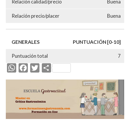
Relación calidad/precio
Buena
Relación precio/placer
Buena
GENERALES
PUNTUACIÓN [0-10]
Puntuación total
7
W
F
T
C
h
ac
w
o
at
e
itt
m
s
b
er
p
A
o
ar
p
o
ti
p
k
r