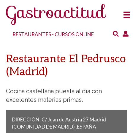
RESTAURANTES
-
CURSOS ONLINE
Restaurante El Pedrusco
(Madrid)
Cocina castellana puesta al día con
excelentes materias primas.
DIRECCIÓN:
C/ Juan de Austria 27
Madrid
(COMUNIDAD DE MADRID)
.
ESPAÑA