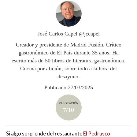
at
e
itt
m
s
b
er
p
A
o
ar
p
o
ti
José Carlos Capel @jccapel
p
k
r
Creador y presidente de Madrid Fusión. Crítico
gastronómico de El País durante 35 años. Ha
escrito más de 50 libros de literatura gastronómica.
Cocina por afición, sobre todo a la hora del
desayuno.
Publicado 27/03/2025
VALORACIÓN
7/10
Si algo sorprende del restaurante
El Pedrusco