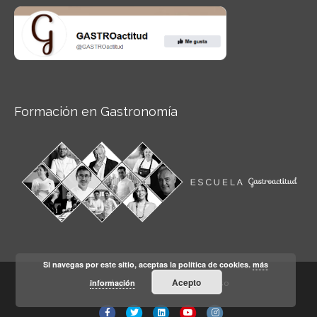
Formación en Gastronomía
Si navegas por este sitio, aceptas la política de cookies.
más
Acepto
información
Aviso legal
Condiciones de Uso
Facebook
Twitter
Linkedin
Youtube
Instagram