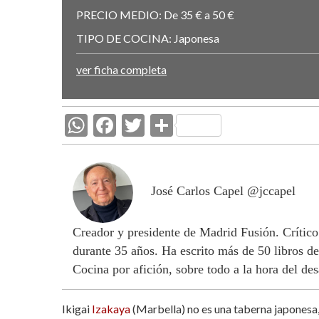
PRECIO MEDIO:
De 35 € a 50 €
TIPO DE COCINA:
Japonesa
ver ficha completa
W
F
T
C
h
ac
w
o
at
e
itt
m
s
b
er
p
José Carlos Capel @jccapel
A
o
ar
Creador y presidente de Madrid Fusión. Crítico
p
o
ti
durante 35 años. Ha escrito más de 50 libros de
p
k
r
Cocina por afición, sobre todo a la hora del de
Ikigai
Izakaya
(Marbella) no es una taberna japonesa, 