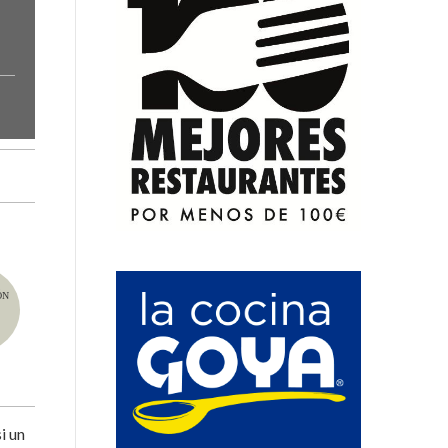
ÓN
i un