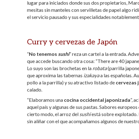
lugar para iniciados donde sus dos propietarios, Marc
mesitas sin manteles con servilletas de papel algo rid
el servicio pausado y sus especialidades notablemen
Curry y cervezas de Japón
“
No tenemos
sushi
” reza un cartel a la entrada. Adv
que accede buscando otra cosa: “There are 40 japanese 
Lo suyo son las brochetas en la
robata
(parrilla japon
que aproxima las tabernas
izakaya
a las españolas. Au
pollo a la parrilla) y su atractivo listado de
cervezas 
calado.
“Elaboramos una
cocina occidental japonizada
”, a
aquel país y algunas de sus pastas. Sabores europeos q
cierto modo, el arroz del
sushi
está sobre explotado. 
sin aliñar con el que acompañamos algunos de nuestro