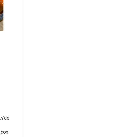
ri
de
s con