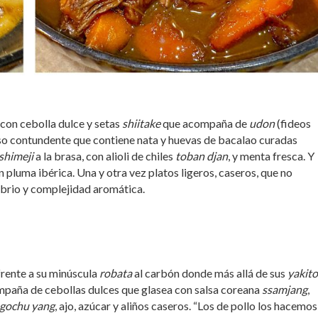
 con cebolla dulce y setas
shiitake
que acompaña de
udon
(fideos
o contundente que contiene nata y huevas de bacalao curadas
shimeji
a la brasa, con alioli de chiles
toban djan
, y menta fresca. Y
 pluma ibérica. Una y otra vez platos ligeros, caseros, que no
ibrio y complejidad aromática.
frente a su minúscula
robata
al carbón donde más allá de sus
yakito
paña de cebollas dulces que glasea con
salsa coreana
ssamjang
,
gochu yang
, ajo, azúcar y aliños caseros. “Los de pollo los hacemo