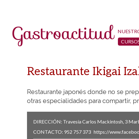
NUESTR
CURSOS
Restaurante Ikigai Iz
Restaurante japonés donde no se prepara
otras especialidades para compartir, pr
DIRECCIÓN:
Travesía Carlos Mackintosh, 3
Marb
CONTACTO:
952 757 373
https://www.faceboo