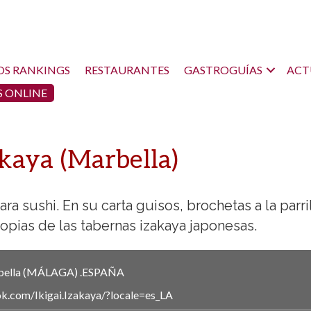
OS RANKINGS
RESTAURANTES
GASTROGUÍAS
ACT
 ONLINE
akaya (Marbella)
 sushi. En su carta guisos, brochetas a la parril
opias de las tabernas izakaya japonesas.
ella
(MÁLAGA)
.
ESPAÑA
k.com/Ikigai.Izakaya/?locale=es_LA