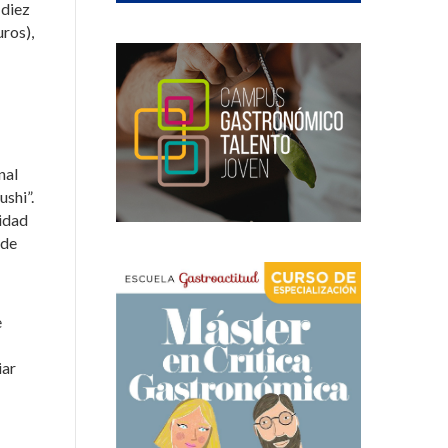
 diez
ros),
nal
ushi”.
lidad
 de
e
iar