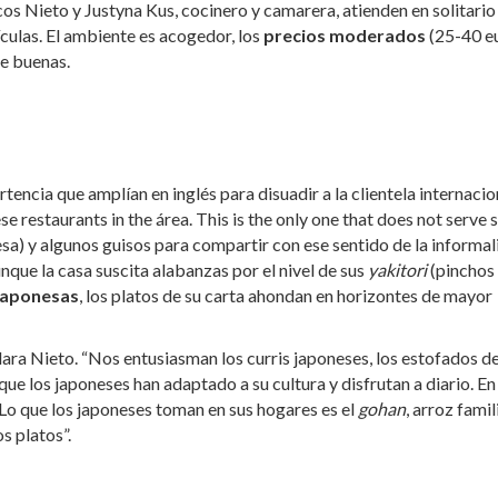
os Nieto y Justyna Kus, cocinero y camarera, atienden en solitario
ículas. El ambiente es acogedor, los
precios moderados
(25-40 eu
te buenas.
ertencia que amplían en inglés para disuadir a la clientela internacio
restaurants in the área. This is the only one that does not serve s
esa) y algunos guisos para compartir con ese sentido de la informa
nque la casa suscita alabanzas por el nivel de sus
yakitori
(pinchos
japonesas
, los platos de su carta ahondan en horizontes de mayor
clara Nieto. “Nos entusiasman los curris japoneses, los estofados d
ue los japoneses han adaptado a su cultura y disfrutan a diario. En
Lo que los japoneses toman en sus hogares es el
gohan
,
arroz
famil
s platos”.