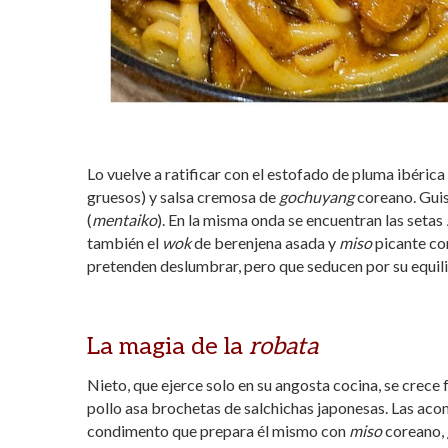
Lo vuelve a ratificar con el estofado de pluma ibérica
gruesos) y salsa cremosa de
gochuyang
coreano. Guis
(
mentaiko
). En la misma onda se encuentran las setas
también el
wok
de berenjena asada y
miso
picante con
pretenden deslumbrar, pero que seducen por su equil
La magia de la
robata
Nieto, que ejerce solo en su angosta cocina, se crece 
pollo asa brochetas de salchichas japonesas.
Las acom
condimento que prepara él mismo con
miso
coreano,