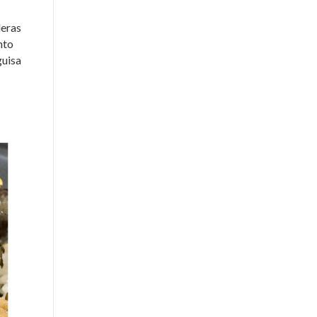
leras
nto
guisa