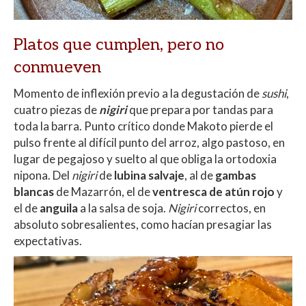
Platos que cumplen, pero no
conmueven
Momento de inflexión previo a la degustación de
sushi
,
cuatro piezas de
nigiri
que prepara por tandas para
toda la barra. Punto crítico donde Makoto pierde el
pulso frente al difícil punto del arroz, algo pastoso, en
lugar de pegajoso y suelto al que obliga la ortodoxia
nipona. Del
nigiri
de
lubina salvaje
, al de
gambas
blancas
de Mazarrón, el de
ventresca de atún rojo
y
el de
anguila
a la salsa de soja.
Nigiri
correctos, en
absoluto sobresalientes, como hacían presagiar las
expectativas.