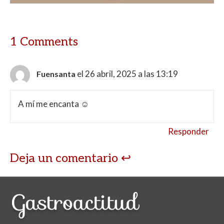
p
k
r
1 Comments
el 26 abril, 2025 a las 13:19
Fuensanta
A mí me encanta ☺️
Responder
Deja un comentario