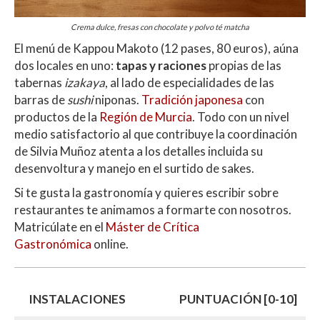
Crema dulce, fresas con chocolate y polvo té matcha
El menú de Kappou Makoto (12 pases, 80 euros),
aúna
dos locales en uno:
tapas y raciones
propias de las
tabernas
izakaya
, al lado de especialidades de las
barras de
sushi
niponas.
Tradición japonesa
con
productos de la
Región de Murcia
. Todo con un nivel
medio satisfactorio al que contribuye la coordinación
de Silvia Muñoz atenta a los detalles incluida su
desenvoltura y manejo en el surtido de sakes.
Si te gusta la gastronomía y quieres escribir sobre
restaurantes te animamos a formarte con nosotros.
Matricúlate en el
Máster de Crítica
Gastronómica
online.
INSTALACIONES
PUNTUACIÓN [0-10]