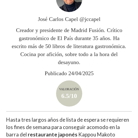
A
o
ar
p
o
ti
José Carlos Capel @jccapel
p
k
r
Creador y presidente de Madrid Fusión. Crítico
gastronómico de El País durante 35 años. Ha
escrito más de 50 libros de literatura gastronómica.
Cocina por afición, sobre todo a la hora del
desayuno.
Publicado 24/04/2025
VALORACIÓN
6.5/10
Hasta tres largos años de lista de espera se requieren
los fines de semana para conseguir acomodo en la
barra del
restaurante japonés
Kappou Makoto