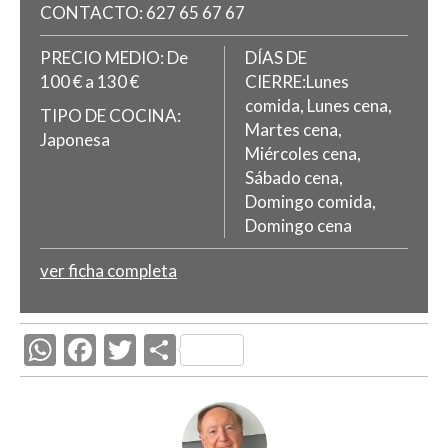
CONTACTO:
627 65 67 67
PRECIO MEDIO:
De
DÍAS DE
100 € a 130 €
CIERRE:Lunes
comida, Lunes cena,
TIPO DE COCINA:
Martes cena,
Japonesa
Miércoles cena,
Sábado cena,
Domingo comida,
Domingo cena
ver ficha completa
W
F
T
C
h
ac
w
o
at
e
itt
m
s
b
er
p