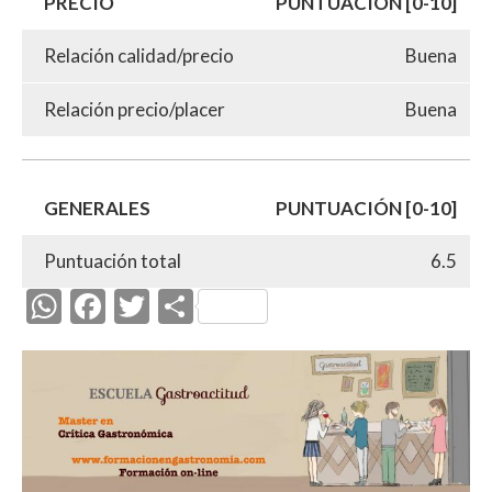
PRECIO
PUNTUACIÓN [0-10]
Relación calidad/precio
Buena
Relación precio/placer
Buena
GENERALES
PUNTUACIÓN [0-10]
Puntuación total
6.5
W
F
T
C
h
ac
w
o
at
e
itt
m
s
b
er
p
A
o
ar
p
o
ti