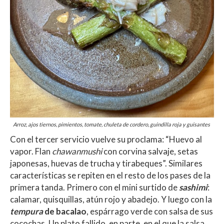
Arroz, ajos tiernos, pimientos, tomate, chuleta de cordero, guindilla roja y guisantes
Con el tercer servicio vuelve su proclama: “Huevo al
vapor. Flan
chawanmushi
con corvina salvaje, setas
japonesas, huevas de trucha y tirabeques”. Similares
características se repiten en el resto de los pases de la
primera tanda. Primero con el mini surtido de
sashimi
:
calamar, quisquillas, atún rojo y abadejo. Y luego con la
tempura
de bacalao
, espárrago verde con salsa de sus
cocochas. Un plato fallido, en parte, en el que la salsa