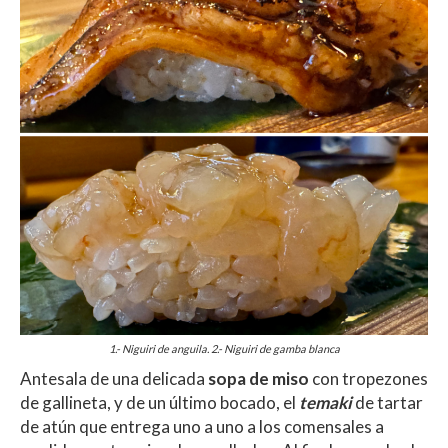
1.- Niguiri de anguila. 2.- Niguiri de gamba blanca
Antesala de una delicada
sopa de miso
con tropezones
de gallineta, y de un último bocado, el
temaki
de tartar
de atún que entrega uno a uno a los comensales a