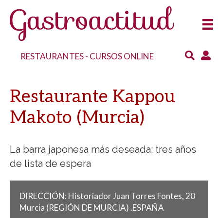
RESTAURANTES
-
CURSOS ONLINE
Restaurante Kappou
Makoto (Murcia)
La barra japonesa más deseada: tres años
de lista de espera
DIRECCIÓN:
Historiador Juan Torres Fontes, 20
Murcia
(REGIÓN DE MURCIA)
.
ESPAÑA