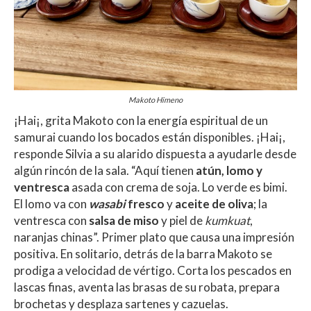
Makoto Himeno
¡Hai¡, grita Makoto con la energía espiritual de un
samurai cuando los bocados están disponibles. ¡Hai¡,
responde Silvia a su alarido dispuesta a ayudarle desde
algún rincón de la sala. “Aquí tienen
atún, lomo y
ventresca
asada con crema de soja. Lo verde es bimi.
El lomo va con
wasabi
fresco
y
aceite de oliva
; la
ventresca con
salsa de miso
y piel de
kumkuat
,
naranjas chinas”. Primer plato que causa una impresión
positiva. En solitario, detrás de la barra Makoto se
prodiga a velocidad de vértigo. Corta los pescados en
lascas finas, aventa las brasas de su robata, prepara
brochetas y desplaza sartenes y cazuelas.