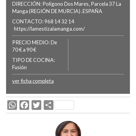
DIRECCIÓN:
Polígono Dos Mares, Parcela 37
La
Manga
(REGIÓN DE MURCIA)
.
ESPAÑA
CONTACTO:
968 14 32 14
https://lamestizalamanga.com/
PRECIO MEDIO:
De
70 € a 90 €
TIPO DE COCINA:
Fusión
ver ficha completa
W
F
T
C
h
ac
w
o
at
e
itt
m
s
b
er
p