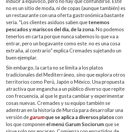
inducir a equívoco, pero no hay que confundirse. Este
no es un sitio de moda, ni de copas (aunque también) es
un restaurante con una oferta gastronómica bastante
seria. “Los clientes asiduos saben que
tenemos
pescados y mariscos del día, de la zona.
No podemos
tenerlos en carta porque nunca sabemos lo que va a
entrar, pero un bogavante como este no es una cosa
extraña, al contrario” explica Cremades sujetando un
buen ejemplar.
Sin embargo, la carta no se limita a los platos
tradicionales del Mediterráneo, sino que explora otros
territorios como Perú, Japón o México. Una propuesta
atractiva que engancha a un público diverso que repite
con frecuencia, al que le gusta cambiar y experimentar
cosas nuevas. Cremades y su equipo también se
adentran en la historia de Murcia para desarrollar una
versión de
garum
que se aplica a diversos platos
con
los que componen
el menú Garum Sociorum
que se
sirve solo por encargo. Comienza con encurtidos de