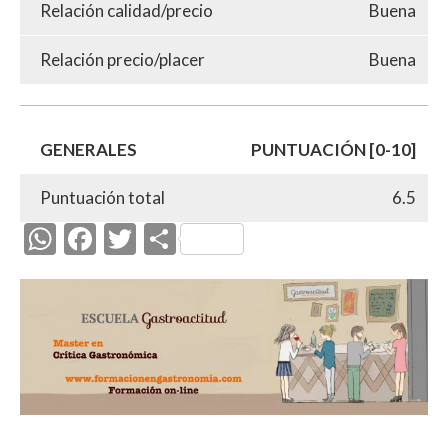
Relación calidad/precio
Buena
Relación precio/placer
Buena
GENERALES
PUNTUACIÓN [0-10]
Puntuación total
6.5
W
F
T
C
h
ac
w
o
at
e
itt
m
s
b
er
p
A
o
ar
p
o
ti
p
k
r