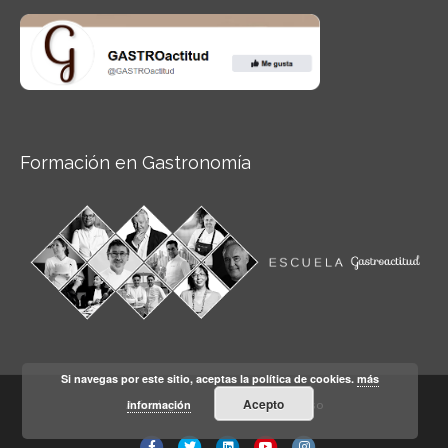
Formación en Gastronomía
Si navegas por este sitio, aceptas la política de cookies.
más
Acepto
información
Aviso legal
Condiciones de Uso
Facebook
Twitter
Linkedin
Youtube
Instagram