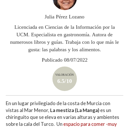
A
o
ar
p
o
ti
Julia Pérez Lozano
p
k
r
Licenciada en Ciencias de la Información por la
UCM. Especialista en gastronomía. Autora de
numerosos libros y guías. Trabaja con lo que más le
gusta: las palabras y los alimentos.
Publicado 08/07/2022
VALORACIÓN
6.5/10
En un lugar privilegiado de la costa de Murcia con
vistas al Mar Menor,
La mestiza (La Manga)
es un
chiringuito que se eleva en varias alturas y ambientes
sobre la cala del Turco. Un
espacio para comer -muy