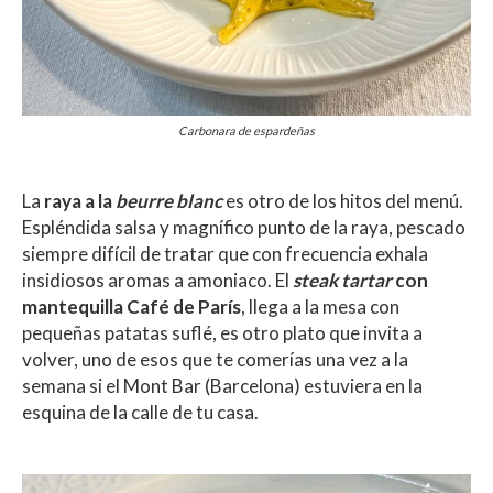
Carbonara de espardeñas
La
raya a la
beurre blanc
es otro de los hitos del menú.
Espléndida salsa y magnífico punto de la raya, pescado
siempre difícil de tratar que con frecuencia exhala
insidiosos aromas a amoniaco. El
steak tartar
con
mantequilla Café de París
, llega a la mesa con
pequeñas patatas suflé, es otro plato que invita a
volver, uno de esos que te comerías una vez a la
semana si el Mont Bar (Barcelona) estuviera en la
esquina de la calle de tu casa.