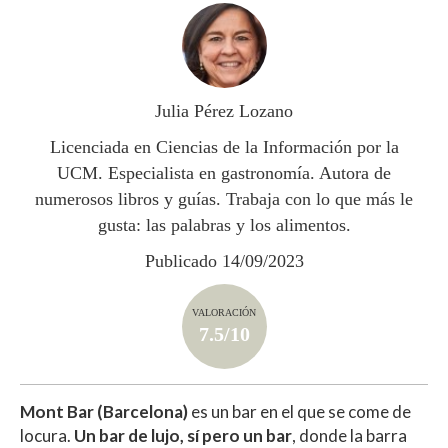
at
e
itt
m
s
b
er
p
A
o
ar
p
o
ti
Julia Pérez Lozano
p
k
r
Licenciada en Ciencias de la Información por la
UCM. Especialista en gastronomía. Autora de
numerosos libros y guías. Trabaja con lo que más le
gusta: las palabras y los alimentos.
Publicado 14/09/2023
VALORACIÓN
7.5/10
Mont Bar (Barcelona)
es un bar en el que se come de
locura.
Un bar de lujo, sí pero un bar
, donde la barra