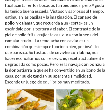
fácil acertar en los bocados tan pequeños, pero Agudo
ha tenido buena escuela. Vistoso y sabrosos al tiempo,
estimulan las papilas y la imaginación. El
canapé de
pollo y calamar,
que recuerda a un «corte» es un
escándalo por la textura y el sabor. El contraste de la
piel de pollo frita, crujiente casi dura con la seda del
camalar crudo… La remolacha con caviar es un
combinación que siempre funciona bien, por insólito
que parezca. Su tostada de
cevivhe con lubina
, nos
hace reconciliarnos con el ceviche, receta actualmente
degradada como pocas. Pero es la
navaja con ponzu a
la donostiarra
la que se ha convertido en un icono de la
casa, por su elegancia y su aparente simplicidad.
Esconde un juego de equilibrios muy meditado.