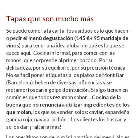
Tapas que son mucho más
Se puede comer a la carta -los asiduos es lo que hacen-
o pedir
el menú degustación (145 €+ 95 maridaje de
vinos)
para tener una idea global de qué es lo que se
cuece aquí. Cocina informal, para comer con las
manos, que sorprende al primer bocado. Por su
delicadeza, por su equilibrio, por su precisión técnica.
No es fácil poner etiquetas a los platos de Mont Bar
(Barcelona): beben de diversas influencias y se
metamorfosean a golpe de intuición. Si algo tienen en
común es que todos rezuman sabor…
Cocina de la
buena que no renuncia a utilizar ingredientes de los
que molan
, los que se venden solos: caviar, espardeña,
gamba roja, navaja, pichón… Los clientes los buscan y
se los dan ¡Faltaría más!
Los aperitivos son de lo más llamativo del menú. No es