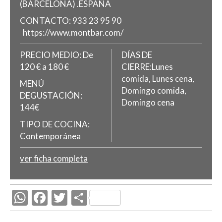
(BARCELONA)
.
ESPAÑA
CONTACTO:
933 23 95 90
https://www.montbar.com/
PRECIO MEDIO:
De
DÍAS DE
120 € a 180 €
CIERRE:Lunes
comida, Lunes cena,
MENÚ
Domingo comida,
DEGUSTACIÓN:
Domingo cena
144€
TIPO DE COCINA:
Contemporánea
ver ficha completa
W
F
T
C
h
ac
w
o