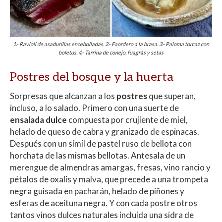
1.- Ravioli de asadurillas encebolladas. 2.- Faordero a la brasa. 3.- Paloma torcaz con
boletus. 4.- Tarrina de conejo, fuagrás y setas
Postres del bosque y la huerta
Sorpresas que alcanzan a los
postres
que superan,
incluso, a lo salado. Primero con una suerte de
ensalada dulce
compuesta por crujiente de miel,
helado de queso de cabra y granizado de espinacas.
Después con un símil de pastel ruso de bellota con
horchata de las mismas bellotas. Antesala de un
merengue de almendras amargas, fresas, vino rancio y
pétalos de oxalis y malva, que precede a una trompeta
negra guisada en pacharán, helado de piñones y
esferas de aceituna negra. Y con cada postre otros
tantos vinos dulces naturales incluida una sidra de