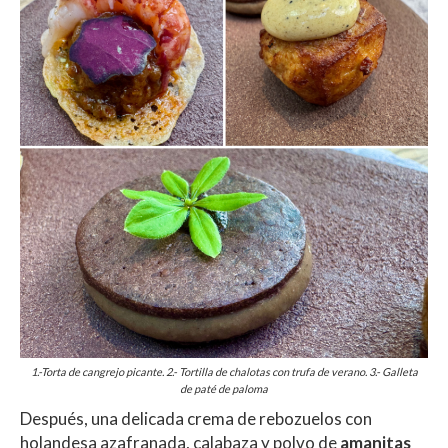
1.-Torta de cangrejo picante. 2.- Tortilla de chalotas con trufa de verano. 3.- Galleta
de paté de paloma
Después, una delicada crema de rebozuelos con
holandesa azafranada, calabaza y polvo de
amanitas