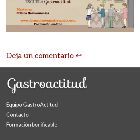
s
b
er
p
A
o
ar
p
o
ti
p
k
r
Deja un comentario
Equipo GastroActitud
Contacto
Formación bonificable