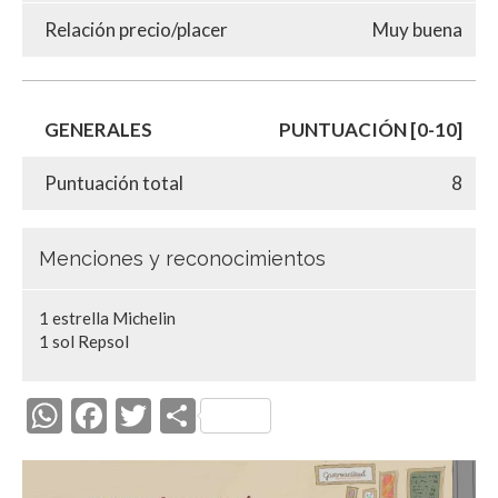
Relación precio/placer
Muy buena
GENERALES
PUNTUACIÓN [0-10]
Puntuación total
8
Menciones y reconocimientos
1 estrella Michelin
1 sol Repsol
W
F
T
C
h
ac
w
o
at
e
itt
m