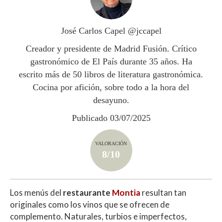
A
o
ar
p
o
ti
José Carlos Capel @jccapel
p
k
r
Creador y presidente de Madrid Fusión. Crítico
gastronómico de El País durante 35 años. Ha
escrito más de 50 libros de literatura gastronómica.
Cocina por afición, sobre todo a la hora del
desayuno.
Publicado 03/07/2025
VALORACIÓN
8/10
Los menús del
restaurante
Montia
resultan tan
originales como los vinos que se ofrecen de
complemento. Naturales, turbios e imperfectos,