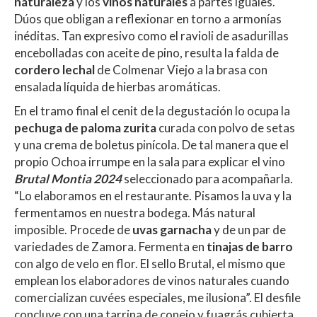
naturaleza
y los
vinos naturales
a partes iguales.
Dúos que obligan a reflexionar en torno a armonías
inéditas. Tan expresivo como el ravioli de asadurillas
encebolladas con aceite de pino, resulta la falda de
cordero lechal
de Colmenar Viejo a la brasa con
ensalada líquida de hierbas aromáticas.
En el tramo final el cenit de la degustación lo ocupa la
pechuga de paloma zurita
curada con polvo de setas
y una crema de boletus pinícola. De tal manera que el
propio Ochoa irrumpe en la sala para explicar el vino
Brutal Montia 2024
seleccionado para acompañarla.
“Lo elaboramos en el restaurante. Pisamos la uva y la
fermentamos en nuestra bodega. Más natural
imposible. Procede de
uvas garnacha
y de un par de
variedades de Zamora. Fermenta en
tinajas de barro
con algo de velo en flor. El sello Brutal, el mismo que
emplean los elaboradores de vinos naturales cuando
comercializan cuvées especiales, me ilusiona”. El desfile
concluye con una tarrina de conejo y fuagrás cubierta