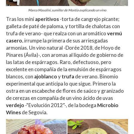
Marco Masolini, sumiller de Montia explicando un vino
Tras los mini
aperitivos
-torta de cangrejo picante;
galleta de paté de paloma, y tortilla de chalotas con
trufa de verano- que realza con un aromático
vermú
casero
, irrumpe la primera de sus arriesgadas
armonías. Un vino natural -Dorée 2018, de Hoyo de
Pinares (Ávila)-, con aromas al líquido de gobierno de
las latas de espárragos. Raro, defectuoso, pero
excelente en compañía de la emulsión de espárragos
blancos, con
ajoblanco
y
trufa
de verano. Binomio
experimental que anticipa lo que sigue. Primero la
ostra en un escabeche de flores de saúco y granizado
de cerezas en compañía de un vino ácido de uvas
verdejo
-“Evolución 2012”-, de la bodega
Microbio
Wines
de Segovia.