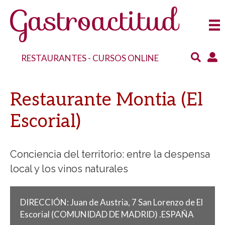
RESTAURANTES
-
CURSOS ONLINE
Restaurante Montia (El
Escorial)
Conciencia del territorio: entre la despensa
local y los vinos naturales
DIRECCIÓN:
Juan de Austria, 7
San Lorenzo de El
Escorial
(COMUNIDAD DE MADRID)
.
ESPAÑA