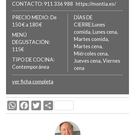
CONTACTO:
911 336 988
https://montia.es/
PRECIO MEDIO:
De
DÍAS DE
150 € a 180 €
CIERRE:Lunes
comida, Lunes cena,
MENÚ
Martes comida,
DEGUSTACIÓN:
Martes cena,
115€
Miércoles cena,
TIPO DE COCINA:
Jueves cena, Viernes
Contemporánea
cena
ver ficha completa
W
F
T
C
h
ac
w
o
at
e
itt
m
s
b
er
p