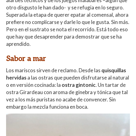
alardes técnicos y de los juegos malabares –algún que
otro disgusto le han dado- y se refugia en lo seguro.
Superada la etapa de querer epatar al comensal, ahora
prefiere no complicarse y darle lo que le gusta. Sin más.
Pero en el sustrato se nota el recorrido. Está todo eso
que hay que desaprender para demostrar que se ha
aprendido.
Sabor a mar
Los mariscos sirven de reclamo. Desde las
quisquillas
hervidas
a las ostras que pueden disfrutarse al natural
o en versión cocinada: la
ostra gintonic
. Un tartar de
ostra Girardeau con aroma de ginebra y tónica que tal
vez a los más puristas no acabe de convencer. Sin
embargo la mezcla funciona en boca.