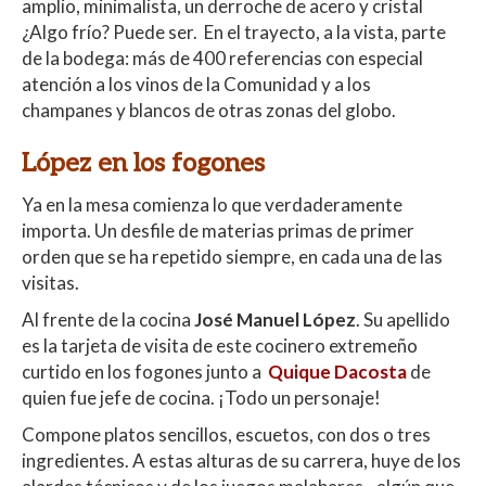
amplio, minimalista, un derroche de acero y cristal
¿Algo frío? Puede ser. En el trayecto, a la vista, parte
de la bodega: más de 400 referencias con especial
atención a los vinos de la Comunidad y a los
champanes y blancos de otras zonas del globo.
López en los fogones
Ya en la mesa comienza lo que verdaderamente
importa. Un desfile de materias primas de primer
orden que se ha repetido siempre, en cada una de las
visitas.
Al frente de la cocina
José Manuel López
. Su apellido
es la tarjeta de visita de este cocinero extremeño
curtido en los fogones junto a
Quique Dacosta
de
quien fue jefe de cocina. ¡Todo un personaje!
Compone platos sencillos, escuetos, con dos o tres
ingredientes. A estas alturas de su carrera, huye de los