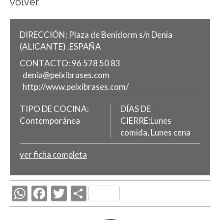
volver.
DIRECCIÓN:
Plaza de Benidorm s/n
Denia
(ALICANTE)
.
ESPAÑA
CONTACTO:
96 578 50 83
denia@peixibrases.com
http://www.peixibrases.com/
TIPO DE COCINA:
DÍAS DE
Contemporánea
CIERRE:Lunes
comida, Lunes cena
ver ficha completa
W
F
T
C
h
ac
w
o