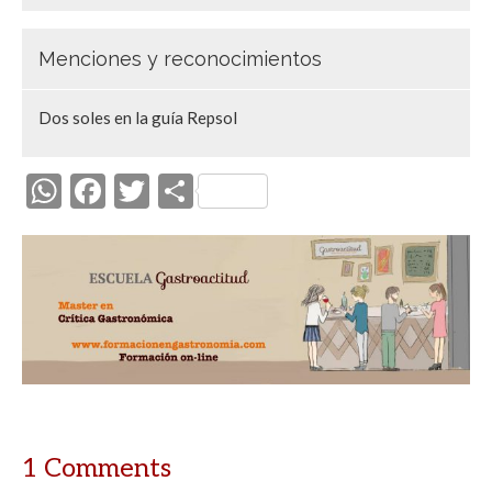
Menciones y reconocimientos
Dos soles en la guía Repsol
W
F
T
C
h
ac
w
o
at
e
itt
m
s
b
er
p
A
o
ar
p
o
ti
p
k
r
1 Comments