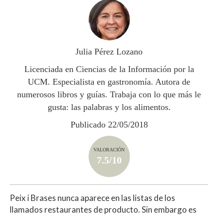
at
e
itt
m
s
b
er
p
A
o
ar
p
o
ti
Julia Pérez Lozano
p
k
r
Licenciada en Ciencias de la Información por la
UCM. Especialista en gastronomía. Autora de
numerosos libros y guías. Trabaja con lo que más le
gusta: las palabras y los alimentos.
Publicado 22/05/2018
VALORACIÓN
7.5/10
Peix i Brases nunca aparece en las listas de los
llamados restaurantes de producto. Sin embargo es