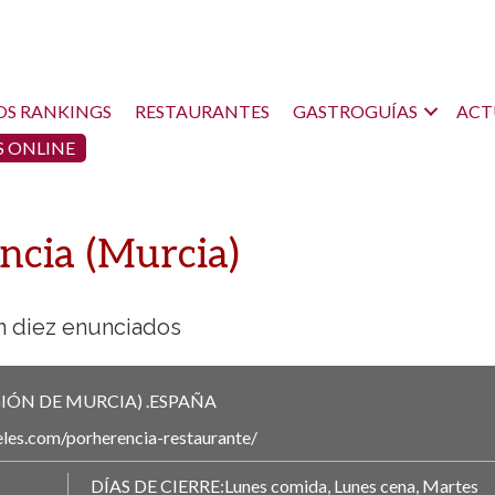
OS RANKINGS
RESTAURANTES
GASTROGUÍAS
ACT
 ONLINE
ncia (Murcia)
n diez enunciados
GIÓN DE MURCIA)
.
ESPAÑA
neles.com/porherencia-restaurante/
DÍAS DE CIERRE:Lunes comida, Lunes cena, Martes