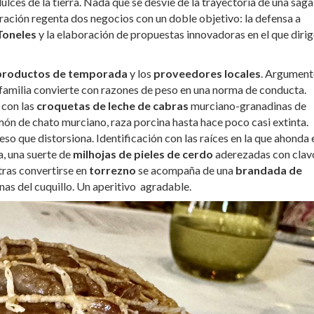
ulces de la tierra. Nada que se desvíe de la trayectoria de una saga
ración regenta dos negocios con un doble objetivo: la defensa a
Toneles
y la elaboración de propuestas innovadoras en el que diri
productos de temporada
y los
proveedores locales
. Argument
a familia convierte con razones de peso en una norma de conducta.
 con las
croquetas
de leche de cabras
murciano-granadinas de
món de chato murciano, raza porcina hasta hace poco casi extinta.
o que distorsiona. Identificación con las raíces en la que ahonda 
a, una suerte de
milhojas de pieles de cerdo
aderezadas con clav
tras convertirse en
torrezno
se acompaña de una
brandada de
as del cuquillo. Un aperitivo agradable.