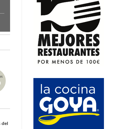
ÓN
0
 del