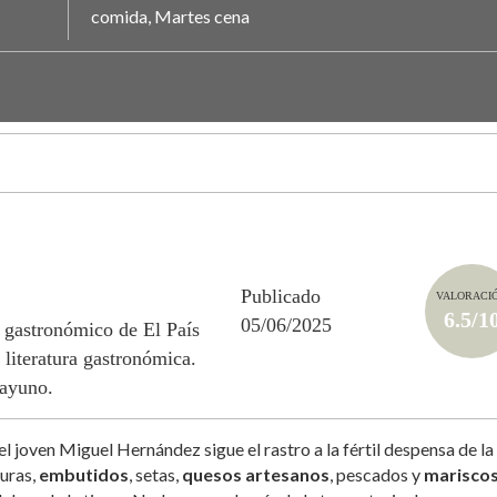
comida, Martes cena
Publicado
VALORACI
6.5/1
05/06/2025
 gastronómico de El País
 literatura gastronómica.
sayuno.
l joven Miguel Hernández sigue el rastro a la fértil despensa de la
duras,
embutidos
, setas,
quesos artesanos
, pescados y
mariscos