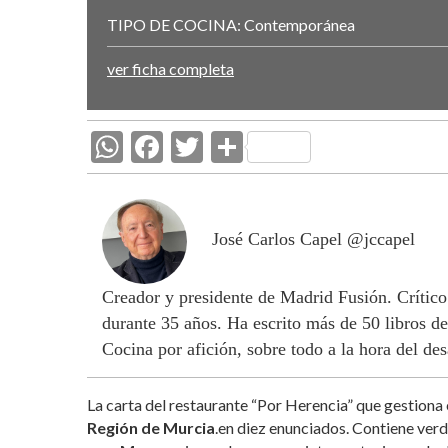
TIPO DE COCINA:
Contemporánea
ver ficha completa
W
F
T
C
h
ac
w
o
at
e
itt
m
s
b
er
p
José Carlos Capel @jccapel
A
o
ar
Creador y presidente de Madrid Fusión. Crítico
p
o
ti
durante 35 años. Ha escrito más de 50 libros de
p
k
r
Cocina por afición, sobre todo a la hora del de
La carta del restaurante “Por Herencia” que gestiona e
Región de Murcia
.en diez enunciados. Contiene ver