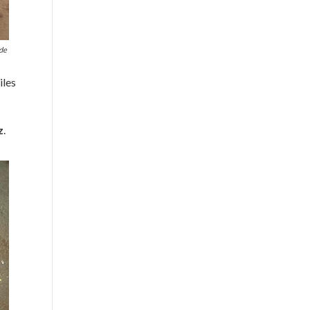
 de
iles
z
.