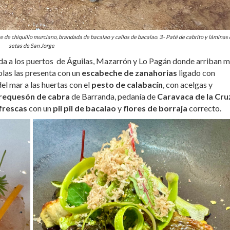
e de chiquillo murciano, brandada de bacalao y callos de bacalao. 3.- Paté de cabrito y láminas
setas de San Jorge
lada a los puertos de Águilas, Mazarrón y Lo Pagán donde arriban m
las las presenta con un
escabeche de zanahorias
ligado con
del mar a las huertas con el
pesto de calabacín
, con acelgas y
requesón de cabra
de Barranda, pedanía de
Caravaca de la Cru
frescas
con un
pil pil de bacalao
y
flores de borraja
correcto.