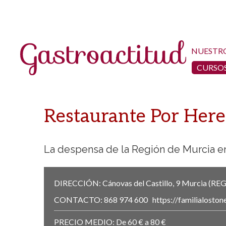
NUESTR
CURSOS
Restaurante Por Here
La despensa de la Región de Murcia e
DIRECCIÓN:
Cánovas del Castillo, 9
Murcia
(RE
CONTACTO:
868 974 600
https://familialosto
PRECIO MEDIO:
De 60 € a 80 €