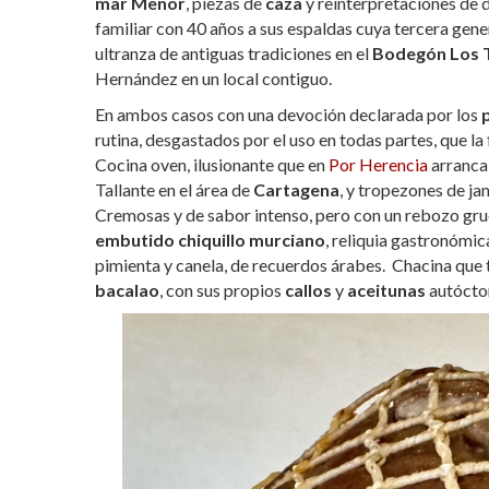
mar Menor
, piezas de
caza
y reinterpretaciones de d
familiar con 40 años a sus espaldas cuya tercera gene
ultranza de antiguas tradiciones en el
Bodegón Los 
Hernández en un local contiguo.
En ambos casos con una devoción declarada por los
rutina, desgastados por el uso en todas partes, que l
Cocina oven, ilusionante que en
Por Herencia
arranca
Tallante en el área de
Cartagena
, y tropezones de ja
Cremosas y de sabor intenso, pero con un rebozo grues
embutido chiquillo murciano
, reliquia gastronómic
pimienta y canela, de recuerdos árabes.
Chacina que 
bacalao
, con sus propios
callos
y
aceitunas
autócton