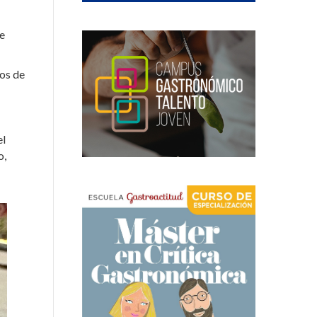
ge
os de
el
o,