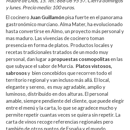
Madre de Dios, 15. Tel.:
868 06 95 57
. Cierra domingos
y lunes. Precio medio: 100 euros.
El cocinero
Juan Guillamón
pisa fuerte en el panorama
gastronómico murciano. Alma Mater, ha evolucionado
hasta convertirse en Almo, un proyecto más personal y
mas maduro. Las vivencias de cocinero toman
presencia en forma de platos. Productos locales y
recetas tradicionales tratados de un modo muy
personal, dan lugar a
propuestas cosmopolitas
en las
que subyace el sabor de Murcia.
Platos vistosos,
sabrosos
y bien concebidos que recorren todo el
territorio regional y van incluso más allá. El local,
elegante y sereno, es muy agradable, amplio y
luminoso, distribuido en dos alturas. El personal
amable, siempre pendiente del cliente, que puede elegir
entre el menú y la carta, lo que se agradece mucho y
permite repetir cuantas veces se quiera sin repetir. La
carta de vinos recoge referencias regionales pero
también de otros puntos de España y el mundo.