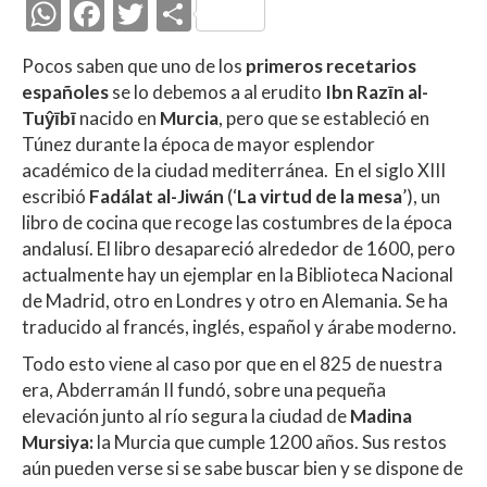
W
F
T
C
h
ac
w
o
Pocos saben que uno de los
primeros recetarios
at
e
itt
m
españoles
se lo debemos a al erudito
Ibn Razīn al-
s
b
er
p
Tuŷībī
nacido en
Murcia
, pero que se estableció en
A
o
ar
Túnez durante la época de mayor esplendor
académico de la ciudad mediterránea. En el siglo XIII
p
o
ti
escribió
Fadálat al-Jiwán
(‘
La virtud de la mesa
’), un
p
k
r
libro de cocina que recoge las costumbres de la época
andalusí. El libro desapareció alrededor de 1600, pero
actualmente hay un ejemplar en la Biblioteca Nacional
de Madrid, otro en Londres y otro en Alemania. Se ha
traducido al francés, inglés, español y árabe moderno.
Todo esto viene al caso por que en el 825 de nuestra
era,
Abderramán II fundó, sobre una pequeña
elevación junto al río segura la ciudad de
Madina
Mursiya:
la Murcia que cumple 1200 años. Sus restos
aún pueden verse si se sabe buscar bien y se dispone de