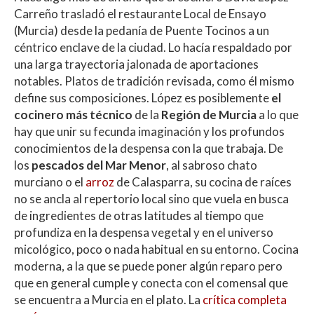
Carreño trasladó el restaurante Local de Ensayo
(Murcia) desde la pedanía de Puente Tocinos a un
céntrico enclave de la ciudad. Lo hacía respaldado por
una larga trayectoria jalonada de aportaciones
notables. Platos de tradición revisada, como él mismo
define sus composiciones. López es posiblemente
el
cocinero más técnico
de la
Región de Murcia
a lo que
hay que unir su fecunda imaginación y los profundos
conocimientos de la despensa con la que trabaja. De
los
pescados del Mar Menor
, al sabroso chato
murciano o el
arroz
de Calasparra, su cocina de raíces
no se ancla al repertorio local sino que vuela en busca
de ingredientes de otras latitudes al tiempo que
profundiza en la despensa vegetal y en el universo
micológico, poco o nada habitual en su entorno. Cocina
moderna, a la que se puede poner algún reparo pero
que en general cumple y conecta con el comensal que
se encuentra a Murcia en el plato. La
crítica completa