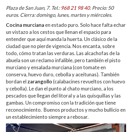
Plaza de San Juan, 7. Tel.:
968 21 98 40
. Precio: 50
euros. Cierra: domingo, lunes, martes y miércoles.
Cocina murciana
en estado puro. Solo hace falta echar
un vistazo a los cestos que llenan el espacio para
entender que aquí manda la huerta. Un clásico de la
ciudad que no pierde vigencia. Nos encanta, sobre
todo, cómo tratan las verduras. Las alcachofas de la
abuela son un reclamo infalible, pero también el pisto
murciano y ensalada murciana (con tomate en
conserva, huevo duro, cebolla y aceitunas). También
bordan el
zarangollo
(calabacines revueltos con huevo
y cebolla). Le dan el punto al chato murciano, a los
pescados que llegan del litoral y a las quisquillas y las
gambas. Un compromiso con la tradición que tiene
reconocimiento. Buenos productos y mucho bullicio en
un establecimiento siempre a rebosar.