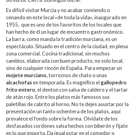
Es difícil visitar Murcia y no acabar comiendo o
cenando en este local «de toda la vida», inaugurado en
1955, que es uno de los favoritos de los locales que
han hecho de él un lugar de encuentro gastronómico.
La barra, como manda la tradición murciana, es un
espectáculo. Situado en el centro de la ciudad, en plena
zona comercial. Cocina tradicional, sin muchos
cambios, elaborada con buen producto, no solo local,
sino de cualquier rincón de España. Para empezar un
mojete murciano,
torreznos de chato o unas
alcachofas
en temporada. Es magnífico el
gallopedro
frito entero
, el denton con salsa de caldero y el tartar
de atún rojo. Entre los platos más famosos sus
paletillas de cabrito al horno. No te dejes asustar por la
presentación un tanto ochentera de los platos, aquí
prevalece el fondo sobre la forma. Olvídate de los
desfasados cordones salsa hechos con biberón y fíjate
en lo que importa. Da igual estar en el comedor o