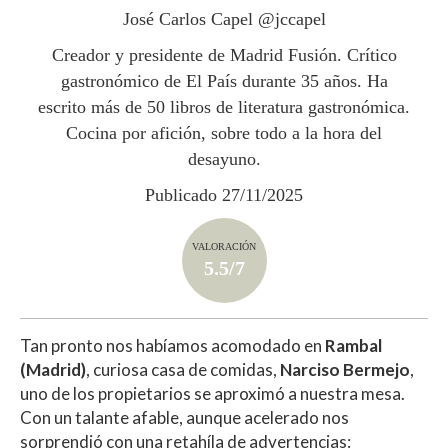
p
o
ti
José Carlos Capel @jccapel
p
k
r
Creador y presidente de Madrid Fusión. Crítico
gastronómico de El País durante 35 años. Ha
escrito más de 50 libros de literatura gastronómica.
Cocina por afición, sobre todo a la hora del
desayuno.
Publicado 27/11/2025
VALORACIÓN
5.5/7
Tan pronto nos habíamos acomodado en
Rambal
(Madrid)
, curiosa casa de comidas,
Narciso Bermejo
,
uno de los propietarios se aproximó a nuestra mesa.
Con un talante afable, aunque acelerado nos
sorprendió con una retahíla de advertencias: