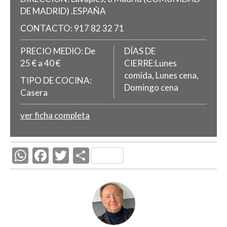
DE MADRID)
.
ESPAÑA
CONTACTO:
917 82 32 71
PRECIO MEDIO:
De
DÍAS DE
25 € a 40 €
CIERRE:Lunes
comida, Lunes cena,
TIPO DE COCINA:
Domingo cena
Casera
ver ficha completa
W
F
T
C
h
ac
w
o
at
e
itt
m
s
b
er
p
A
o
ar