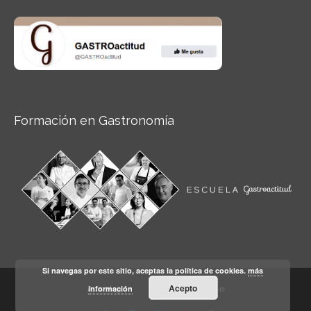
Formación en Gastronomía
Si navegas por este sitio, aceptas la política de cookies.
más
Acepto
información
Aviso legal
Condiciones de Uso