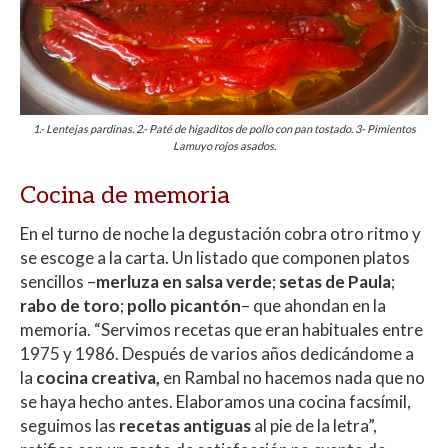
1.- Lentejas pardinas. 2.- Paté de higaditos de pollo con pan tostado. 3- Pimientos
Lamuyo rojos asados.
Cocina de memoria
En el turno de noche la degustación cobra otro ritmo y
se escoge a la carta. Un listado que componen platos
sencillos –
merluza en salsa verde
;
setas de Paula
;
rabo de toro
;
pollo picantón
–
que ahondan en la
memoria. “Servimos recetas que eran habituales entre
1975 y 1986. Después de varios años dedicándome a
la
cocina creativa,
en Rambal no hacemos nada que no
se haya hecho antes. Elaboramos una cocina facsímil,
seguimos las
recetas antiguas
al pie de la letra”,