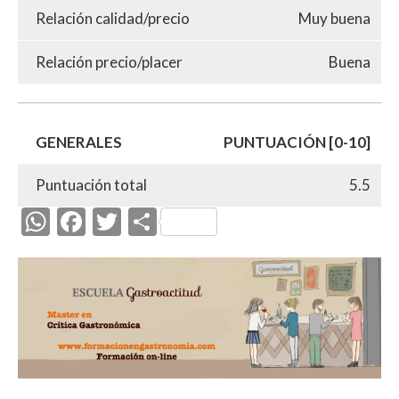
Relación calidad/precio
Muy buena
Relación precio/placer
Buena
GENERALES
PUNTUACIÓN [0-10]
Puntuación total
5.5
W
F
T
C
h
ac
w
o
at
e
itt
m
s
b
er
p
A
o
ar
p
o
ti
p
k
r