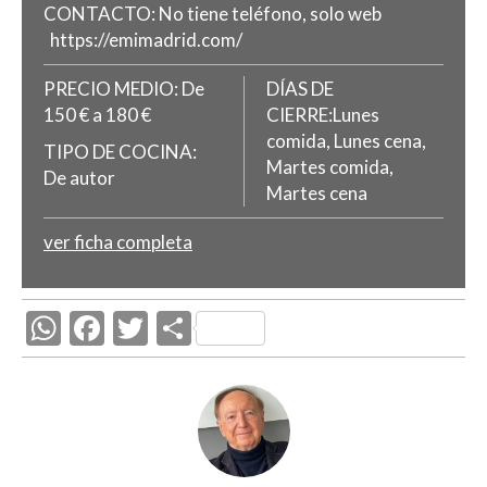
CONTACTO:
No tiene teléfono, solo web
https://emimadrid.com/
PRECIO MEDIO:
De
DÍAS DE
150 € a 180 €
CIERRE:Lunes
comida, Lunes cena,
TIPO DE COCINA:
Martes comida,
De autor
Martes cena
ver ficha completa
W
F
T
C
h
ac
w
o
at
e
itt
m
s
b
er
p
A
o
ar