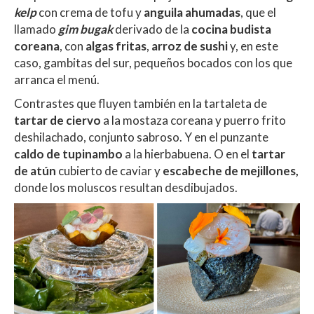
kelp
con crema de tofu y
anguila ahumadas
, que el
llamado
gim bugak
derivado de la
cocina budista
coreana
, con
algas fritas
,
arroz de sushi
y, en este
caso, gambitas del sur, pequeños bocados con los que
arranca el menú.
Contrastes que fluyen también en la tartaleta de
tartar de ciervo
a la mostaza coreana y puerro frito
deshilachado, conjunto sabroso. Y en el punzante
caldo de tupinambo
a la hierbabuena. O en el
tartar
de atún
cubierto de caviar y
escabeche de mejillones
,
donde los moluscos resultan desdibujados.