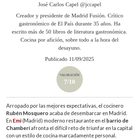
p
o
ti
José Carlos Capel @jccapel
p
k
r
Creador y presidente de Madrid Fusión. Crítico
gastronómico de El País durante 35 años. Ha
escrito más de 50 libros de literatura gastronómica.
Cocina por afición, sobre todo a la hora del
desayuno.
Publicado 11/09/2025
VALORACIÓN
7/10
Arropado por las mejores expectativas, el cocinero
Rubén Mosquero
acaba de desembarcar en Madrid.
En
Emi
(Madrid) moderno restaurante en el
barrio de
Chamberí
afronta el difícil reto de triunfar en la capital
con un estilo de cocina marcadamente personal.