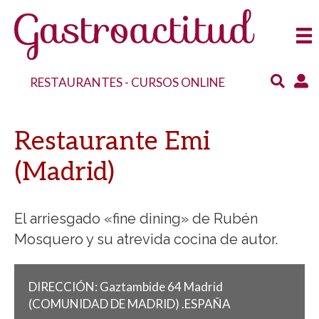
RESTAURANTES
-
CURSOS ONLINE
Restaurante Emi
(Madrid)
El arriesgado «fine dining» de Rubén
Mosquero y su atrevida cocina de autor.
DIRECCIÓN:
Gaztambide 64
Madrid
(COMUNIDAD DE MADRID)
.
ESPAÑA