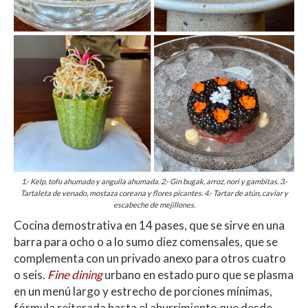
1.- Kelp, tofu ahumado y anguila ahumada. 2.- Gin bugak, arroz, nori y gambitas. 3.-
Tartaleta de venado, mostaza coreana y flores picantes. 4.- Tartar de atún, caviar y
escabeche de mejillones.
Cocina demostrativa en 14 pases, que se sirve en una
barra para ocho o a lo sumo diez comensales, que se
complementa con un privado anexo para otros cuatro
o seis.
Fine dining
urbano en estado puro que se plasma
en un menú largo y estrecho de porciones mínimas,
fórmula reiterada hasta el aburrimiento que desde