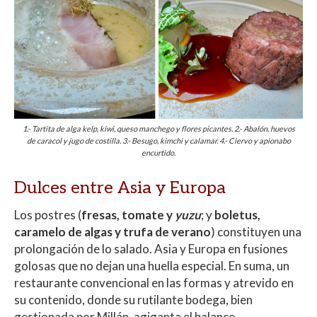
1.- Tartita de alga kelp, kiwi, queso manchego y flores picantes. 2.- Abalón, huevos
de caracol y jugo de costilla. 3.- Besugo, kimchi y calamar. 4.- Ciervo y apionabo
encurtido.
Dulces entre Asia y Europa
Los postres (
fresas, tomate y
yuzu
; y
boletus,
caramelo de algas y trufa de verano
) constituyen una
prolongación de lo salado. Asia y Europa en fusiones
golosas que no dejan una huella especial. En suma, un
restaurante convencional en las formas y atrevido en
su contenido, donde su rutilante bodega, bien
gestionada por Millán, agiganta el balance