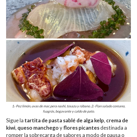
1.- Pez limón, uvas de mar, pera nashi, tosazu y rábano. 2.- Flan salado coreano,
fuagrás, bogavante y caldo de pato.
Sigue la
tartita de pasta sablé de alga kelp
,
crema de
kiwi
,
queso manchego
y
flores picantes
destinada a
romper la sobrecarga de sabores a modo de pausa o