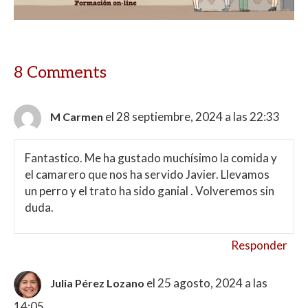
p
o
ti
p
k
r
8 Comments
el 28 septiembre, 2024 a las 22:33
M Carmen
Fantastico. Me ha gustado muchísimo la comida y
el camarero que nos ha servido Javier. Llevamos
un perro y el trato ha sido ganial . Volveremos sin
duda.
Responder
el 25 agosto, 2024 a las
Julia Pérez Lozano
14:05