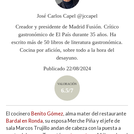
A
o
ar
p
o
ti
José Carlos Capel @jccapel
p
k
r
Creador y presidente de Madrid Fusión. Crítico
gastronómico de El País durante 35 años. Ha
escrito más de 50 libros de literatura gastronómica.
Cocina por afición, sobre todo a la hora del
desayuno.
Publicado 22/08/2024
VALORACIÓN
6.5/7
El cocinero
Benito Gómez
, alma mater del restaurante
Bardal en Ronda
, su esposa Merche Piña y el jefe de
sala Marcos Trujillo andan de cabeza con la puesta a