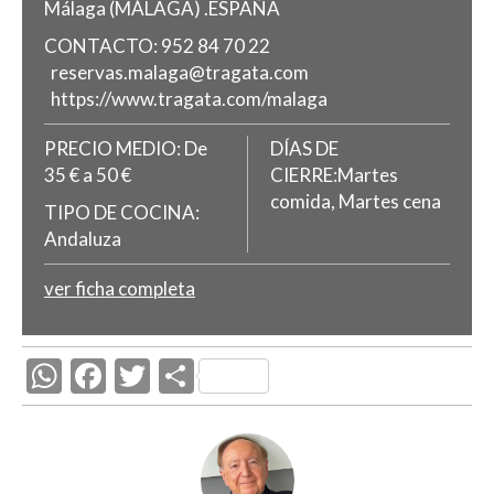
Málaga
(MÁLAGA)
.
ESPAÑA
CONTACTO:
952 84 70 22
reservas.malaga@tragata.com
https://www.tragata.com/malaga
PRECIO MEDIO:
De
DÍAS DE
35 € a 50 €
CIERRE:Martes
comida, Martes cena
TIPO DE COCINA:
Andaluza
ver ficha completa
W
F
T
C
h
ac
w
o
at
e
itt
m
s
b
er
p