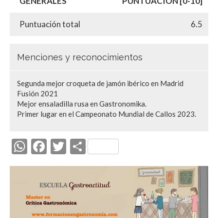
GENERALES
PUNTUACIÓN [0-10]
Puntuación total
6.5
Menciones y reconocimientos
Segunda mejor croqueta de jamón ibérico en Madrid
Fusión 2021
Mejor ensaladilla rusa en Gastronomika.
Primer lugar en el Campeonato Mundial de Callos 2023.
W
F
T
C
h
ac
w
o
at
e
itt
m
s
b
er
p
A
o
ar