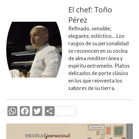
El chef: Toño
Pérez
Refinado, sensible,
elegante, ecléctico... Los
rasgos de su personalidad
se reconocen en su cocina
de alma mediterránea y
espíritu extremeño. Platos
delicados de porte clásico
en los que reinventa los
sabores de su tierra.
W
F
T
C
h
ac
w
o
at
e
itt
m