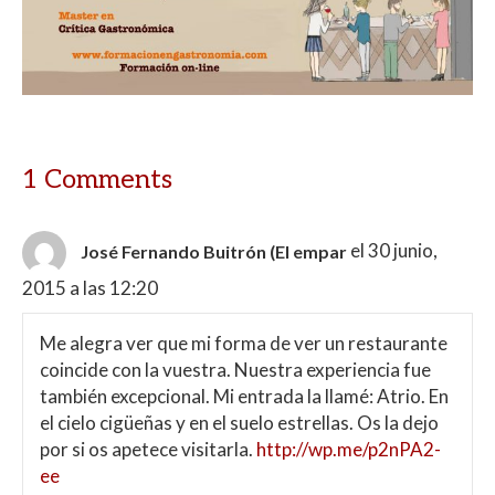
s
b
er
p
A
o
ar
p
o
ti
p
k
r
1 Comments
el 30 junio,
José Fernando Buitrón (El empar
2015 a las 12:20
Me alegra ver que mi forma de ver un restaurante
coincide con la vuestra. Nuestra experiencia fue
también excepcional. Mi entrada la llamé: Atrio. En
el cielo cigüeñas y en el suelo estrellas. Os la dejo
por si os apetece visitarla.
http://wp.me/p2nPA2-
ee