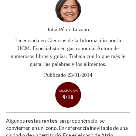
at
e
itt
m
s
b
er
p
A
o
ar
p
o
ti
Julia Pérez Lozano
p
k
r
Licenciada en Ciencias de la Información por la
UCM. Especialista en gastronomía. Autora de
numerosos libros y guías. Trabaja con lo que más le
gusta: las palabras y los alimentos.
Publicado 23/01/2014
VALORACIÓN
9/10
Algunos
restaurantes
, sin proponérselo, se
convierten en un icono. En referencia inevitable de una
ciudad o de un territorio. Ese es el caso de Atrio.