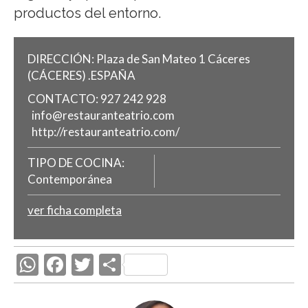
productos del entorno.
DIRECCIÓN:
Plaza de San Mateo 1
Cáceres
(CÁCERES)
.
ESPAÑA
CONTACTO:
927 242 928
info@restauranteatrio.com
http://restauranteatrio.com/
TIPO DE COCINA:
Contemporánea
ver ficha completa
W
F
T
C
h
ac
w
o