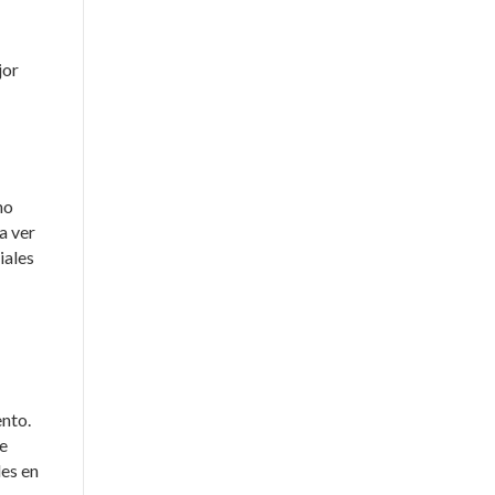
jor
no
a ver
iales
ento.
ue
les en