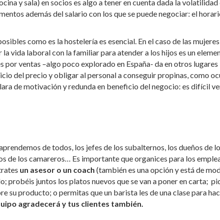
cina y sala) en socios es algo a tener en cuenta dada la volatilidad
mentos además del salario con los que se puede negociar: el horario
posibles como es la hostelería es esencial. En el caso de las mujeres
r la vida laboral con la familiar para atender a los hijos es un eleme
s por ventas –algo poco explorado en España- da en otros lugares
cio del precio y obligar al personal a conseguir propinas, como oc
ara de motivación y redunda en beneficio del negocio: es difícil v
 aprendemos de todos, los jefes de los subalternos, los dueños de l
eros de los camareros… Es importante que organices para los empl
trates
un asesor o un coach
(también es una opción y está de mo
o; probéis juntos los platos nuevos que se van a poner en carta; pi
e su producto; o permitas que un barista les de una clase para ha
uipo agradecerá y tus clientes también.