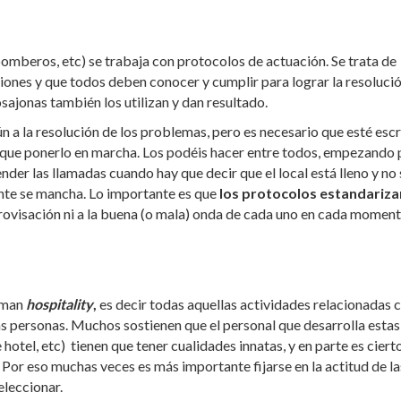
omberos, etc) se trabaja con protocolos de actuación. Se trata de
iones y que todos deben conocer y cumplir para lograr la resolució
ajonas también los utilizan y dan resultado.
n a la resolución de los problemas, pero es necesario que esté escr
 que ponerlo en marcha. Los podéis hacer entre todos, empezando 
nder las llamadas cuando hay que decir que el local está lleno y no 
ente se mancha. Lo importante es que
los protocolos estandariza
mprovisación ni a la buena (o mala) onda de cada uno en cada moment
aman
hospitality
,
es decir todas aquellas actividades relacionadas c
las personas. Muchos sostienen que el personal que desarrolla estas
hotel, etc) tienen que tener cualidades innatas, y en parte es ciert
 Por eso muchas veces es más importante fijarse en la actitud de la
eleccionar.