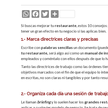
W
F
T
C
h
ac
w
o
Si buscas mejorar tu
restaurante
, estos 10 consejo
at
e
itt
m
tener un gran efecto en tu negocio si las aplicas bien.
s
b
er
p
1.- Marca directrices claras y precisas
A
o
ar
Escribe con
palabras sencillas
un documento (puede t
p
o
ti
tu restaurante,
será algo así como un
manual de ins
p
k
r
empleados y coméntalo con ellos después de que lo ha
Tanto las directrices de trabajo como las órdenes tien
objetivos marcados con el fin de que el equipo lo inte
en escritas, no son claras ni tangibles y por tanto resul
2.- Organiza cada día una sesión de trabaj
Le llaman
briefing
y lo suelen hacer los
grandes rest
aplicar a cualquier modelo de negocio. Se trata de reu