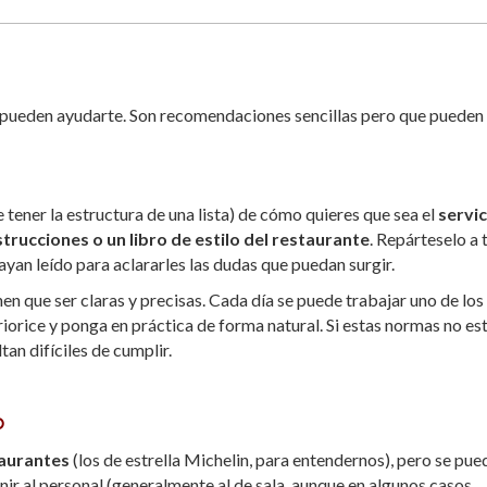
s pueden ayudarte. Son recomendaciones sencillas pero que pueden
ener la estructura de una lista) de cómo quieres que sea el
servic
trucciones o un libro de estilo del restaurante
. Repárteselo a 
yan leído para aclararles las dudas que puedan surgir.
en que ser claras y precisas. Cada día se puede trabajar uno de los
riorice y ponga en práctica de forma natural. Si estas normas no es
tan difíciles de cumplir.
o
aurantes
(los de estrella Michelin, para entendernos), pero se pue
nir al personal (generalmente al de sala, aunque en algunos casos