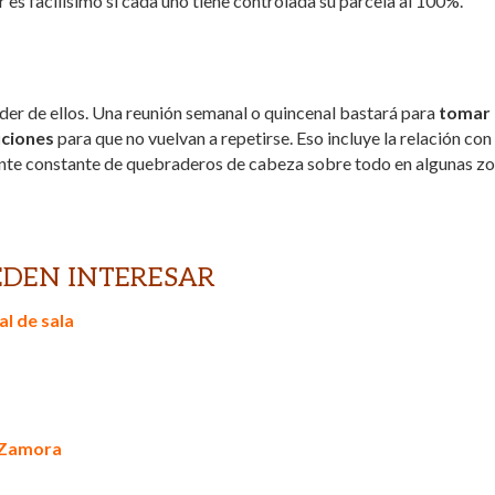
er es facilísimo si cada uno tiene controlada su parcela al 100%.
der de ellos. Una reunión semanal o quincenal bastará para
tomar 
uciones
para que no vuelvan a repetirse. Eso incluye la relación con
ente constante de quebraderos de cabeza sobre todo en algunas z
EDEN INTERESAR
al de sala
s Zamora