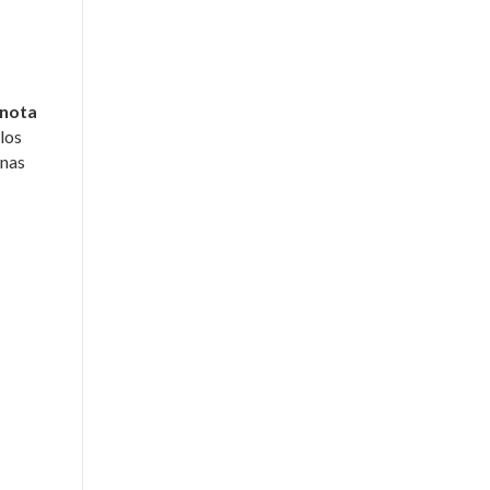
nota
 los
onas