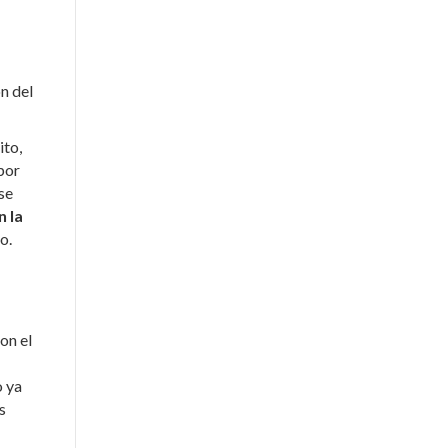
n del
ito,
por
se
n la
o.
on el
o ya
s