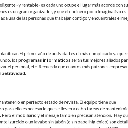
teligente –y rentable- es cada uno ocupe el lugar más acorde con su
nes es un gran organizador, y que el cocinero poco imaginativo es
da una de las personas que trabajan contigo y encuéntrales el me
 planificar. El primer año de actividad es el más complicado ya que 
gundo, los
programas informáticos
serán tus mejores aliados par
anizar el personal, etc. Recuerda que cuantos más patrones empresar
petitividad.
mantenerlo en perfecto estado de revista. El equipo tiene que
o para ello es necesario que se lleven a cabo tareas de mantenimi
. Pero el mobiliario y el menaje también precisan atención. Hay q
ntel zurcido o un lavabo sin jabón (o sin papel higiénico) son detal