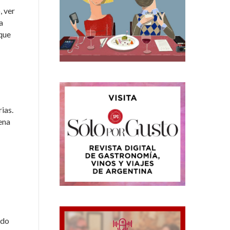
, ver
a
 que
ias.
ena
ndo