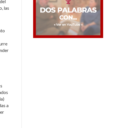
 del
, las
nto
urre
ender
os
eados
da)
das a
cer