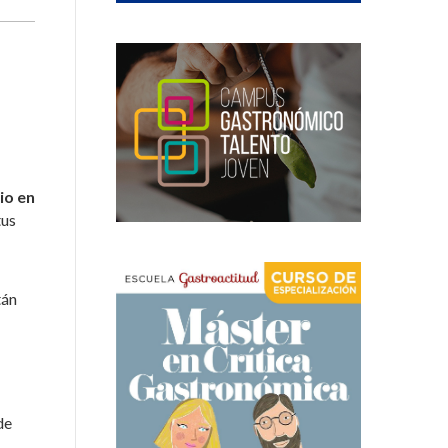
io en
tus
tán
de