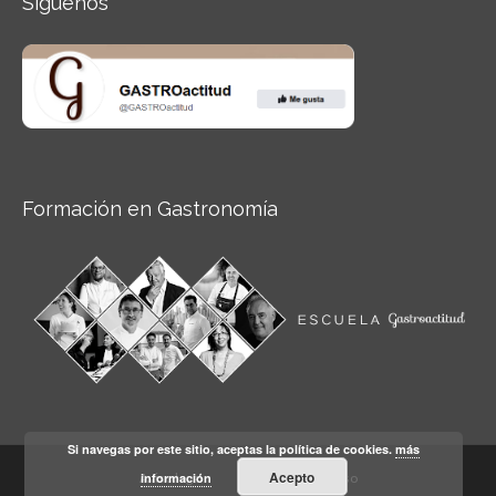
Síguenos
Formación en Gastronomía
Si navegas por este sitio, aceptas la política de cookies.
más
Acepto
información
Aviso legal
Condiciones de Uso