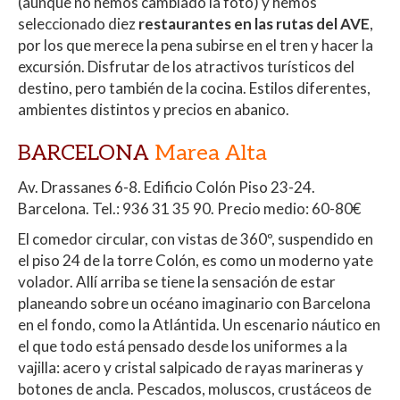
(aunque no hemos cambiado la foto) y hemos
p
o
ti
seleccionado diez
restaurantes en las rutas del AVE
,
p
k
r
por los que merece la pena subirse en el tren y hacer la
excursión. Disfrutar de los atractivos turísticos del
destino, pero también de la cocina. Estilos diferentes,
ambientes distintos y precios en abanico.
BARCELONA
Marea Alta
Av. Drassanes 6-8. Edificio Colón Piso 23-24.
Barcelona. Tel.: 936 31 35 90. Precio medio: 60-80€
El comedor circular, con vistas de 360º, suspendido en
el piso 24 de la torre Colón, es como un moderno yate
volador. Allí arriba se tiene la sensación de estar
planeando sobre un océano imaginario con Barcelona
en el fondo, como la Atlántida. Un escenario náutico en
el que todo está pensado desde los uniformes a la
vajilla: acero y cristal salpicado de rayas marineras y
botones de ancla. Pescados, moluscos, crustáceos de