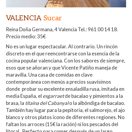
VALENCIA
Sucar
Reina Doña Germana, 4
Valencia
Tel.: 961 00 14 18.
Precio medio: 35€
No es un lugar espectacular. Al contrario. Un rincón
discreto en el que reencontrarse con la esencia de la
cocina popular valenciana. Con los sabores de siempre,
esos que se añoran y que Vicente Patiño maneja de
maravilla. Una casa de comidas en clave
contemporánea con menús a precios suavísimos
donde probar su excelente ensaladilla rusa, imitada en
media España, el
esgarraet
de bacalao y pimientos a la
brasa, la
titaina del Cabanyal
o la albóndiga de bacalao.
También hay lugar para la pepitoria, el salmorejo, el ajo
blanco y otros platos icono de diferentes regiones. No
faltan los arroces (15€ la ración) ni los pescados del
litoral. Perfecto para comer después de un largo