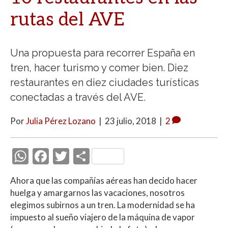
rutas del AVE
Una propuesta para recorrer España en
tren, hacer turismo y comer bien. Diez
restaurantes en diez ciudades turísticas
conectadas a través del AVE.
Por
Julia Pérez Lozano
|
23 julio, 2018
|
2
W
F
T
C
h
ac
w
o
Ahora que las compañías aéreas han decido hacer
at
e
itt
m
huelga y amargarnos las vacaciones, nosotros
s
b
er
p
elegimos subirnos a un tren. La modernidad se ha
A
o
ar
impuesto al sueño viajero de la máquina de vapor