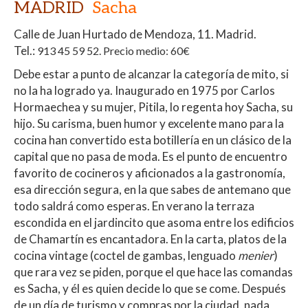
MADRID
Sacha
Calle de Juan Hurtado de Mendoza, 11. Madrid.
Tel.:
913 45 59 52. Precio medio: 60€
Debe estar a punto de alcanzar la categoría de mito, si
no la ha logrado ya. Inaugurado en 1975 por Carlos
Hormaechea y su mujer, Pitila, lo regenta hoy Sacha, su
hijo. Su carisma, buen humor y excelente mano para la
cocina han convertido esta botillería en un clásico de la
capital que no pasa de moda. Es el punto de encuentro
favorito de cocineros y aficionados a la gastronomía,
esa dirección segura, en la que sabes de antemano que
todo saldrá como esperas. En verano la terraza
escondida en el jardincito que asoma entre los edificios
de Chamartín es encantadora. En la carta, platos de la
cocina vintage (coctel de gambas, lenguado
menier
)
que rara vez se piden, porque el que hace las comandas
es Sacha, y él es quien decide lo que se come. Después
de un día de turismo y compras por la ciudad, nada