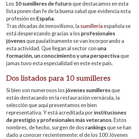
Los
10 sumilleres de futuro
que destacamos en esta
at
e
itt
m
lista ponen dan fe de la buena salud que evidencia esta
s
b
er
p
profesión en
España
.
A
o
ar
Tras décadas de inmovilismo, la
sumillería
española se
está desperezando gracias a los
profesionales
p
o
ti
jóvenes
que paulatinamente se van incorporando a
p
k
r
esta actividad. Que llegan al sector con
una
formación, un conocimiento y una perspectiva
que
jamas tuvo esta especialidad en este este país.
Dos listados para 10 sumilleres
Si bien son numerosos los
jóvenes sumilleres
que
están destacando en la restauración vernácula, la
selección que aquí presentamos en bien
representativa. Y está acreditada por
instituciones
de prestigio y profesionales más veteranos.
Estos
nombres, de hecho, surgen de dos
rankings
que se han
dado a conocer recientemente: el de los 100 Jóvenes