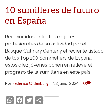
10 sumilleres de futuro
en España
Reconocidos entre los mejores
profesionales de su actividad por el
Basque Culinary Center y el reciente listado
de los Top 100 Sommeliers de España,
estos diez jóvenes ponen en relieve el
progreso de la sumillería en este país.
Por
Federico Oldenburg
|
12 junio, 2024
|
0
W
F
T
C
h
ac
w
o