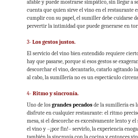
afable y puede mostrarse simpático, sin llegar a
cuenta que quien sirve el vino en el restaurante e
cumplir con su papel, el sumiller debe cuidarse d
pervertir la intimidad que puede generarse en tor
3-
Los gestos justos.
El servicio del vino bien entendido requiere cier
hay que pasarse, porque si esos gestos se exagera
descorchar el vino, decantarlo, catarlo agitando l
al cabo, la sumillería no es un espectáculo circens
4-
Ritmo y sincronía.
Uno de los
grandes pecados
de la sumillería es 
disfrute en cualquier restaurante: el ritmo preciso 
mesa, si el descorche es excesivamente lento y el
el vino y –¡por fin!– servirlo, la experiencia eno
también la sincronía con la cocina y entonces vin