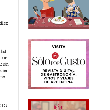
diez
idad
 por
ación
quier
 no
e ser