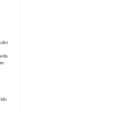
poder
ueda
se:
tido