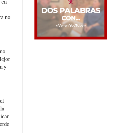
r en
ra no
 no
Mejor
in y
el
 la
licar
ierde