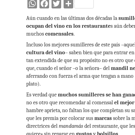
W
F
T
C
h
ac
w
o
Aún cuando en las últimas dos décadas la
sumill
at
e
itt
m
ocupan del vino en los restaurante
s aún deben
s
b
er
p
muchos
comensales
.
A
o
ar
Incluso los mejores sumilleres de este país –aqu
p
o
ti
cultura del vino
– saben bien que para entrar en
p
k
r
tan extendida de que su propósito no es otro que 
que, cuando el señor –o la señora– del
mandil n
aferrando con fuerza el arma que tengan a mano 
plato).
Es verdad que
muchos sumilleres se han gana
no es otro que recomendar al comensal
el mejor
hambre aprieta, no faltan los que completan su s
que les premia por colocar sus
marcas
sobre la m
directrices del
mandamás
del restaurante, que le
quiere»
sin reparar en
gustos
y
bolsillos
.