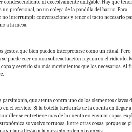
 ser condescendiente ni excesivamente amigable. Hay que tene
s un profesional, no un colega de la pandilla del barrio. Para
e no interrumpir conversaciones y tener el tacto necesario pa
no a la mesa.
tos gestos, que bien pueden interpretarse como un ritual. Pero
n se puede caer en una sobreactuación rayana en el ridículo. 
a copa y servirlo sin más movimientos que los necesarios. Al f
e.
la parsimonia, que atenta contra uno de los elementos claves d
en el servicio. Si la botella tarda más de la cuenta en llegar a
 sumiller se entretiene más de la cuenta en envinar copas, exp
gastronómica se vuelve tortuosa. Entre otras cosas, porque se p
os y platos llegan a la mesa sin orden ni compás.