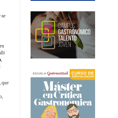
 se
dea
allí
a
,
l
, que
o,