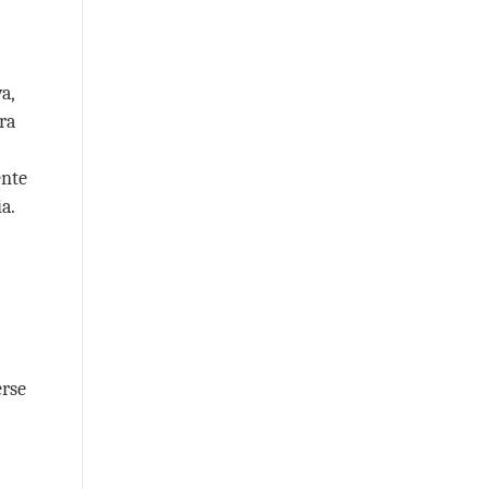
a,
ra
ente
a.
erse