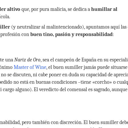
er altivo
que, por pura malicia, se dedica a
humillar al
ícola.
ller
(y neutralizar al malintencionado), apuntamos aquí las
a profesión con
buen tino, pasión y responsabilidad
:
nte una
Nariz de Oro
, sea el campeón de España en su especial
próximo
Master of Wine
, el buen sumiller jamás puede situarse
 no se discuten, ni cabe poner en duda su capacidad de apreci
a pedido no está en buenas condiciones –tiene «corcho» o cual
(ni cargo alguno). El veredicto del comensal es sagrado, aunque
amabilidad, pero también con discreción. El buen sumiller deb