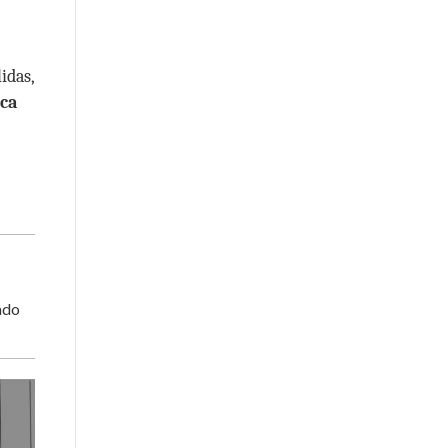
idas,
ica
ado