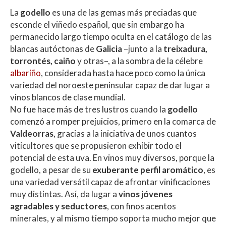
h
ac
w
o
La
godello
es una de las gemas más preciadas que
at
e
itt
m
esconde el viñedo español, que sin embargo ha
s
b
er
p
permanecido largo tiempo oculta en el catálogo de las
A
o
ar
blancas autóctonas de
Galicia
–junto a la
treixadura,
torrontés, caiño
y otras–, a la sombra de la célebre
p
o
ti
albariño
, considerada hasta hace poco como la única
p
k
r
variedad del noroeste peninsular capaz de dar lugar a
vinos blancos de clase mundial.
No fue hace más de tres lustros cuando la
godello
comenzó a romper prejuicios, primero en la comarca de
Valdeorras
, gracias a la iniciativa de unos cuantos
viticultores que se propusieron exhibir todo el
potencial de esta uva. En vinos muy diversos, porque la
godello, a pesar de su
exuberante perfil aromático
, es
una variedad versátil capaz de afrontar vinificaciones
muy distintas. Así, da lugar a
vinos jóvenes
agradables y seductores
, con finos acentos
minerales, y al mismo tiempo soporta mucho mejor que