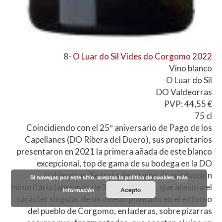
8-
O Luar do Sil Vides do Corgomo 2022
Vino blanco
O Luar do Sil
DO Valdeorras
PVP: 44,55 €
75 cl
Coincidiendo con el 25º aniversario de Pago de los
Capellanes (DO Ribera del Duero), sus propietarios
presentaron en 2021 la primera añada de este blanco
excepcional, top de gama de su bodega en la DO
Valdeorras. Se trata de un vino de producción
Si navegas por este sitio, aceptas la política de cookies.
más
minoritaria (algo más de 3000 botellas), que atesora el
Acepto
información
carácter singular de un viñedo plantado en el entorno
del pueblo de Corgomo, en laderas, sobre pizarras