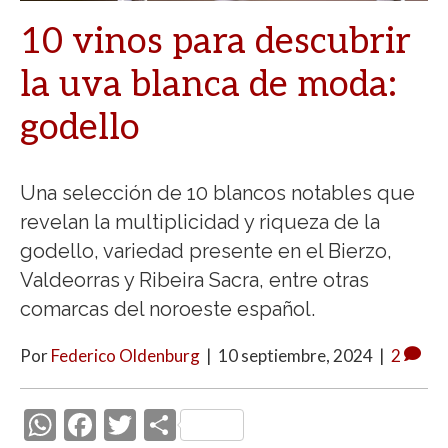
10 vinos para descubrir
la uva blanca de moda:
godello
Una selección de 10 blancos notables que
revelan la multiplicidad y riqueza de la
godello, variedad presente en el Bierzo,
Valdeorras y Ribeira Sacra, entre otras
comarcas del noroeste español.
Por
Federico Oldenburg
|
10 septiembre, 2024
|
2
W
F
T
C