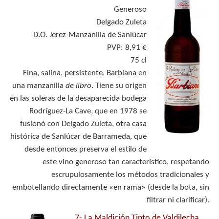
Generoso
Delgado Zuleta
D.O. Jerez-Manzanilla de Sanlúcar
PVP: 8,91 €
75 cl
Fina, salina, persistente, Barbiana en
una manzanilla
de libro
. Tiene su origen
en las soleras de la desaparecida bodega
Rodríguez-La Cave, que en 1978 se
fusionó con Delgado Zuleta, otra casa
histórica de Sanlúcar de Barrameda, que
desde entonces preserva el estilo de
este vino generoso tan característico, respetando
escrupulosamente los métodos tradicionales y
embotellando directamente «en rama» (desde la bota, sin
filtrar ni clarificar).
7-
La Maldición Tinto de Valdilecha