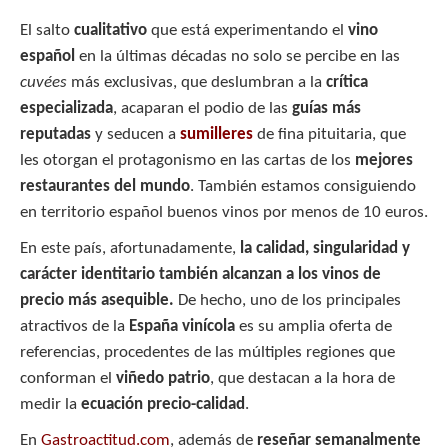
h
ac
w
o
El salto
cualitativo
que está experimentando el
vino
at
e
itt
m
español
en la últimas décadas no solo se percibe en las
s
b
er
p
cuvées
más exclusivas, que deslumbran a la
crítica
A
o
ar
especializada
, acaparan el podio de las
guías más
p
o
ti
reputadas
y seducen a
sumilleres
de fina pituitaria, que
les otorgan el protagonismo en las cartas de los
mejores
p
k
r
restaurantes del mundo
. También estamos consiguiendo
en territorio español buenos vinos por menos de 10 euros.
En este país, afortunadamente,
la calidad, singularidad y
carácter identitario también alcanzan a los vinos de
precio más asequible.
De hecho, uno de los principales
atractivos de la
España vinícola
es su amplia oferta de
referencias, procedentes de las múltiples regiones que
conforman el
viñedo patrio
, que destacan a la hora de
medir la
ecuación precio-calidad
.
En
Gastroactitud.com
, además de
reseñar semanalmente