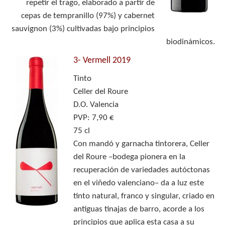
repetir el trago, elaborado a partir de
cepas de tempranillo (97%) y cabernet
sauvignon (3%) cultivadas bajo principios
biodinámicos.
3-
Vermell 2019
Tinto
Celler del Roure
D.O. Valencia
PVP: 7,90 €
75 cl
Con mandó y garnacha tintorera, Celler
del Roure –bodega pionera en la
recuperación de variedades autóctonas
en el viñedo valenciano– da a luz este
tinto natural, franco y singular, criado en
antiguas tinajas de barro, acorde a los
principios que aplica esta casa a su