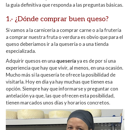
A
o
ar
la guía definitiva que responda a las preguntas básicas.
p
o
ti
p
k
r
1.- ¿Dónde comprar buen queso?
Si vamos a la carnicería a comprar carne o a la frutería
a comprar nuestra fruta o verdura es obvio que para el
queso deberíamos ir a la quesería o a una tienda
especializada.
Adquirir quesos en una
quesería
ya es de por sí una
experiencia que hay que vivir, al menos, en una ocasión.
Mucho más si la quesería te ofrece la posibilidad de
visitarla. Hoy en día ya hay muchas que tienen esa
opción. Siempre hay que informarse y preguntar con
antelación ya que, las que ofrecen esta posibilidad,
tienen marcados unos días y horarios concretos.