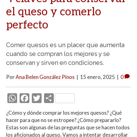
el queso y comerlo
perfecto
Comer quesos es un placer que aumenta
cuando se compran los mejores y se
conservan y sirven en condiciones.
Por
Ana Belen González Pinos
|
15 enero, 2025
|
0
W
F
T
C
h
ac
w
o
¿Cómo y dónde comprar los mejores quesos? ¿Qué
at
e
itt
m
hacer para que no se estropee? ¿Cómo prepararlo?
s
b
er
p
Estas son algunas de las preguntas que se hacen todos
los aficionados al queso. Vamos a intentar desarrollar