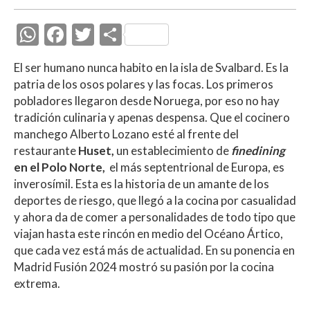
W
F
T
C
h
ac
w
o
El ser humano nunca habito en la isla de Svalbard. Es la
at
e
itt
m
patria de los osos polares y las focas. Los primeros
s
b
er
p
pobladores llegaron desde Noruega, por eso no hay
A
o
ar
tradición culinaria y apenas despensa. Que el cocinero
manchego Alberto Lozano esté al frente del
p
o
ti
restaurante
Huset,
un establecimiento de
finedining
p
k
r
en el Polo Norte,
el más septentrional de Europa, es
inverosímil. Esta es la historia de un amante de los
deportes de riesgo, que llegó a la cocina por casualidad
y ahora da de comer a personalidades de todo tipo que
viajan hasta este rincón en medio del Océano Ártico,
que cada vez está más de actualidad. En su ponencia en
Madrid Fusión 2024 mostró su pasión por la cocina
extrema.