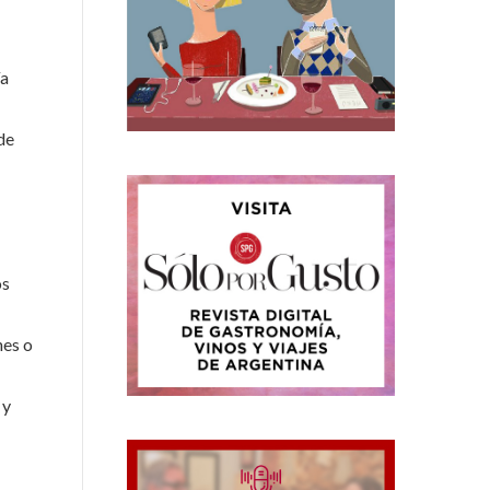
ía
de
os
nes o
 y