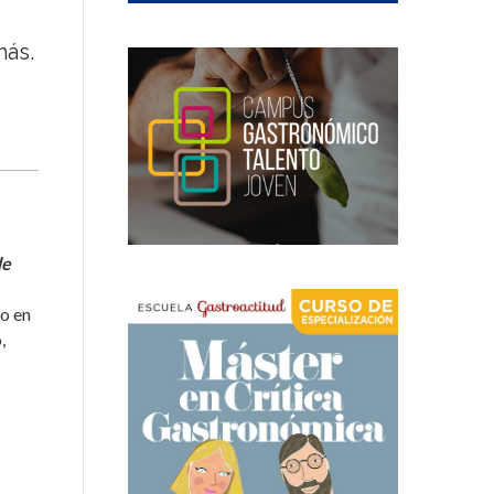
más.
de
o en
,