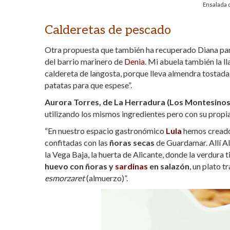
Ensalada d
Calderetas de pescado
Otra propuesta que también ha recuperado Diana para 
del barrio marinero de
Denia
. Mi abuela también la l
caldereta de langosta, porque lleva almendra tostada, 
patatas para que espese”.
Aurora Torres, de La Herradura (Los Montesinos
utilizando los mismos ingredientes pero con su propia
“En nuestro espacio gastronómico
Lula
hemos creado 
confitadas con las
ñoras secas
de Guardamar. Allí Al
la Vega Baja, la huerta de Alicante, donde la verdur
huevo con ñoras y
sardinas
en salazón
, un plato 
esmorzaret
(almuerzo)”.