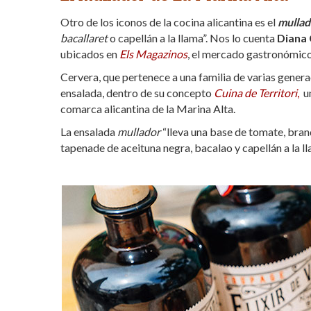
Otro de los iconos de la cocina alicantina es el
mullad
bacallaret
o capellán a la llama”. Nos lo cuenta
Diana 
ubicados en
Els Magazinos
, el mercado gastronómico 
Cervera, que pertenece a una familia de varias genera
ensalada, dentro de su concepto
Cuina de Territori
,
un
comarca alicantina de la Marina Alta.
La ensalada
mullador
“l
leva una base de tomate, brand
tapenade de aceituna negra, bacalao y capellán a la 