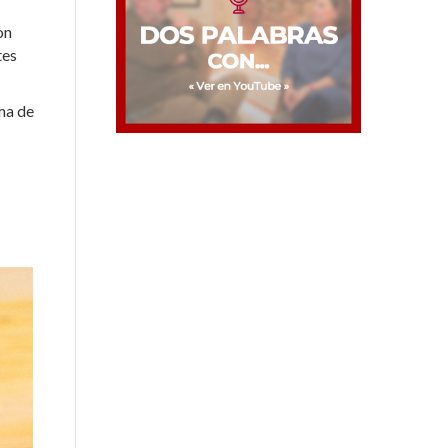
on
tes
rma de