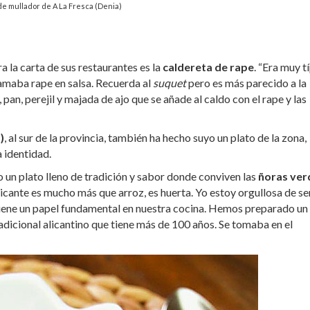
e mullador de A La Fresca (Denia)
la carta de sus restaurantes es la
caldereta de rape
. “Era muy t
lamaba rape en salsa. Recuerda al
suquet
pero es más parecido a la
pan, perejil y majada de ajo que se añade al caldo con el rape y las
)
, al sur de la provincia, también ha hecho suyo un plato de la zona,
 identidad.
un plato lleno de tradición y sabor donde conviven las
ñoras ver
icante es mucho más que arroz, es huerta. Yo estoy orgullosa de se
a tiene un papel fundamental en nuestra cocina. Hemos preparado un
tradicional alicantino que tiene más de 100 años. Se tomaba en el