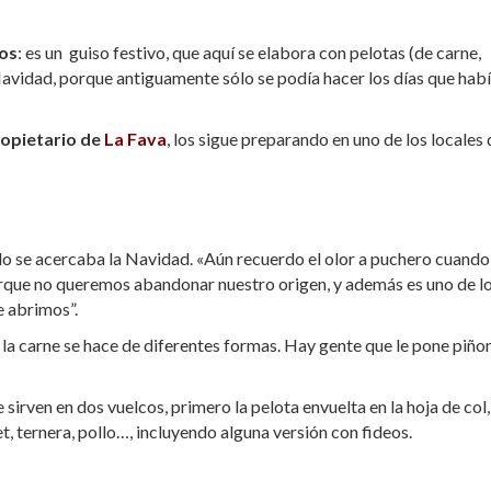
ros
: es un guiso festivo, que aquí se elabora con pelotas (de carne,
Navidad, porque antiguamente sólo se podía hacer los días que hab
ropietario de
La Fava
, los sigue preparando en uno de los locales 
ndo se acercaba la Navidad. «Aún recuerdo el olor a puchero cuando
rque no queremos abandonar nuestro origen, y además es uno de l
e abrimos”.
, la carne se hace de diferentes formas. Hay gente que le pone piño
 sirven en dos vuelcos, primero la pelota envuelta en la hoja de col,
, ternera, pollo…, incluyendo alguna versión con fideos.