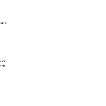
ípica
des
r de