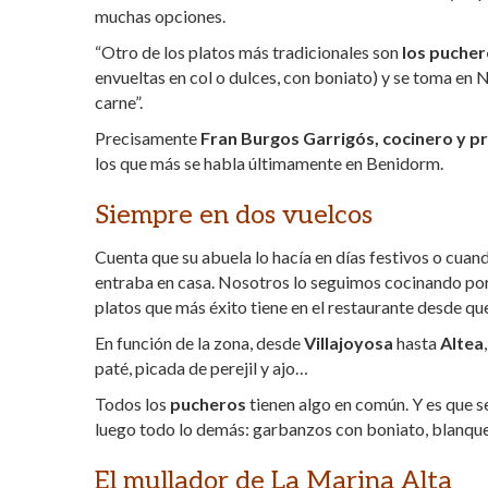
muchas opciones.
“Otro de los platos más tradicionales son
los puche
envueltas en col o dulces, con boniato) y se toma en 
carne”.
Precisamente
Fran Burgos Garrigós, cocinero y p
los que más se habla últimamente en Benidorm.
Siempre en dos vuelcos
Cuenta que su abuela lo hacía en días festivos o cua
entraba en casa. Nosotros lo seguimos cocinando po
platos que más éxito tiene en el restaurante desde qu
En función de la zona, desde
Villajoyosa
hasta
Altea
paté, picada de perejil y ajo…
Todos los
pucheros
tienen algo en común. Y es que se
luego todo lo demás: garbanzos con boniato, blanquet
El mullador de La Marina Alta