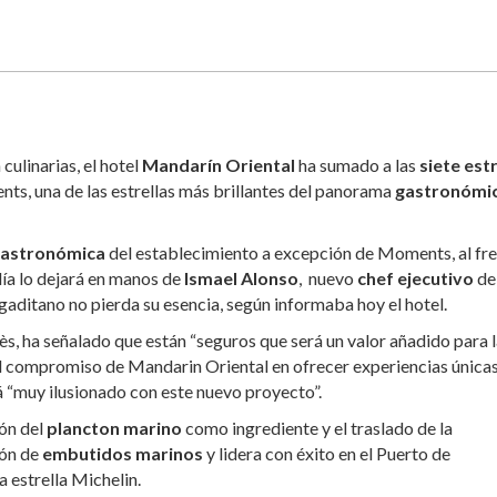
culinarias, el hotel
Mandarín Oriental
ha sumado a las
siete estr
s, una de las estrellas más brillantes del panorama
gastronómi
gastronómica
del establecimiento a excepción de Moments, al fr
 día lo dejará en manos de
Ismael Alonso
, nuevo
chef ejecutivo
de
f gaditano no pierda su esencia, según informaba hoy el hotel.
ès, ha señalado que están “seguros que será un valor añadido para 
 el compromiso de Mandarin Oriental en ofrecer experiencias únicas
á “muy ilusionado con este nuevo proyecto”.
ión del
plancton marino
como ingrediente y el traslado de la
ión de
embutidos marinos
y lidera con éxito en el Puerto de
 estrella Michelin.