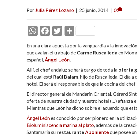
Por
Julia Pérez Lozano
|
25 junio, 2014
|
0
W
F
T
C
h
ac
w
o
En una clara apuesta por la vanguardia y la innovación 
at
e
itt
m
que avalan el trabajo de
Carme Ruscalleda
en Moment
s
b
er
p
español,
Ángel León
.
A
o
ar
Allí, el
chef
andaluz se hará cargo de toda la
oferta 
del cual está
p
o
Raúl Balam
ti
, hijo de Ruscalleda. El día a
hotel. El será el responsable de que la cocina del che
p
k
r
El director general de Mandarin Oriental, Gérard Sint
oferta de nuestra ciudad y nuestro hotel (…) afianza
Mientras que León ha dicho sobre el acuerdo que est
Ángel León
es conocido por ser pionero en la utilizac
Bioluminiscencia marina al plato
, además de la creac
Santamaría su
restaurante
Aponiente
que posee una