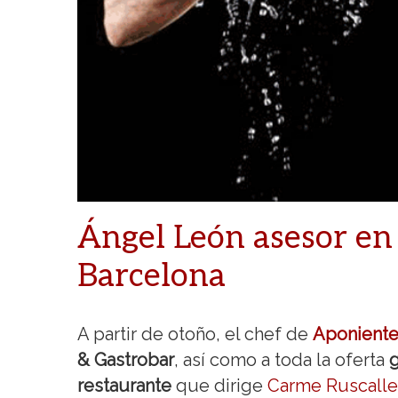
Ángel León asesor en
Barcelona
A partir de otoño, el chef de
Aponient
& Gastrobar
, así como a toda la oferta
restaurante
que dirige
Carme Ruscall