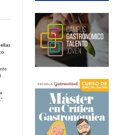
ellas
co
ente
l
la
”.