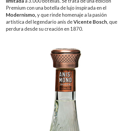
s
b
er
p
limitada
a 3.000 botellas. Se trata de una edición
A
o
ar
Premium con una botella de lujo inspirada en el
Modernismo,
y que rinde homenaje a la pasión
p
o
ti
artística del legendario anís de
Vicente Bosch
, que
p
k
r
perdura desde su creación en 1870.