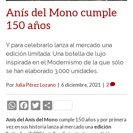
Anís del Mono cumple
150 años
Y para celebrarlo lanza al mercado una
edición limitada. Una botella de lujo
inspirada en el Modernismo de la que sólo
se han elaborado 3.000 unidades.
Por
Julia Pérez Lozano
|
6 diciembre, 2021
|
2
W
F
T
C
h
ac
w
o
Anís del Anís del Mono
cumple 150 años y por primera
at
e
itt
m
vez en sus historia lanza al mercado una
edición