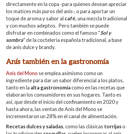
directamente en la copa -para quienes desean apreciar
los matices más puros del anís-, o para aportar un
toque de aroma y sabor al
café
, una mezcla tradicional
y con muchos adeptos. Pero también se puede
disfrutar en combinados como el famoso “
Sol y
sombra
” de la coctelería española tradicional, a base
de anís dulce y brandy.
Anís también en la gastronomía
Anís del Mono
se emplea asimismo como un
ingrediente para dar un sabor diferencial a los platos,
tanto en la
alta gastronomía
como en las recetas que
elaboran los consumidores en sus hogares. Tanto es
así, que desde el inicio del confinamiento en 2020 y
hasta ahora, las ventas de Anís del Mono se
incrementaron un 28% en el canal de alimentación.
Recetas dulces y saladas
, como las clásicas
torrijas
o
las tradicionales
rosquillas
, suelen incorporar al anís