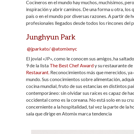
Cocineros en el mundo hay muchos, muchísimos, pero so
at
e
itt
m
inspiración y abrir caminos. De una forma u otra, los
s
b
er
p
país o en el mundo por diversas razones. A partir de 
profesionales llegados desde todos los rincones del p
A
o
ar
p
o
ti
Junghyun Park
p
k
r
@jparkato/
@atomixnyc
El jovial «JP», como le conocen sus amigos, ha saltad
9 de la lista
The Best Chef Award
y su restaurante d
Restaurant.
Reconocimientos más que merecidos, ya qu
mundo. Sus conocimientos sobre alimentación, adquirid
cocina mundial, fruto de sus estancias en distintos pa
contemporáneo: sin olvidar sus raíces es capaz de hac
occidental como es la coreana. No está solo en su cruz
concerniente a la hospitalidad, tal vez la parte de la
sala que dirige en Atomix marca tendencia