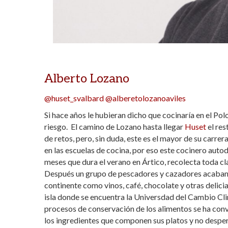
Alberto Lozano
@huset_svalbard
@alberetolozanoaviles
Si hace años le hubieran dicho que cocinaría en el Pol
riesgo. El camino de Lozano hasta llegar
Huset
el res
de retos, pero, sin duda, este es el mayor de su carrer
en las escuelas de cocina, por eso este cocinero auto
meses que dura el verano en Ártico, recolecta toda c
Después un grupo de pescadores y cazadores acaban de
continente como vinos, café, chocolate y otras delicia
isla donde se encuentra la Universdad del Cambio Clim
procesos de conservación de los alimentos se ha con
los ingredientes que componen sus platos y no desper