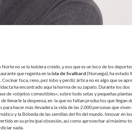
o Norte no se lo hubiera creído, y eso que es un loco de los deporte
taurante que regenta en la
isla de Svalbard
(Noruega), ha estado l
a. Cocinar foca, reno, pez lobo y perdiz ártica no es algo que se ap
didacta ha encontrado aquí la horma de su zapato. Durante los dos
lase de «objetos comestibles», sobre todo setas y pequeñas plantas
 llenarle la despensa, en la que no faltan productos que llegan d
s para hacer más llevadera la vida de las 2.000 personas que viven 
ático y la Bóbeda de las semillas del fin del mundo. Innovar en lo
vertido en su principal obsesión, así como aprovechar al máximo t
diciar nada.