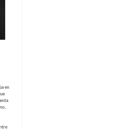
úa en
que
uenta
no,
ntre