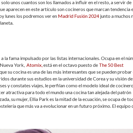
lo unos cuantos son los llamados a influir en el resto, a servir de
 que aparecen en este artículo son cocineros que marcan tendencia 
hoy lunes los podremos ver en
Madrid Fusión 2024
junto a muchos 
laneta.
o a la fama impulsado por las listas internacionales. Ocupa en el n
e Nueva York,
Atomix,
está en el octavo puesto de
The 50 Best
e su cocina es una de las más interesantes que se pueden probar 
os durante sus estudios en la universidad de Corea y su visión de
íses y constates viajes, le perfilan como el modelo ideal de cociner
er atractiva para todo el mundo una cocina tan alejada del patrón
ada, su mujer, Ellia Park es la mitad de la ecuación, se ocupa de to
 hostelería que más va a evolucionar en un futuro próximo. El equipo 