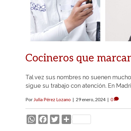
Cocineros que marca
Tal vez sus nombres no suenen mucho, 
sigue su trabajo con atención. En Mad
Por
Julia Pérez Lozano
|
29 enero, 2024
|
0
W
F
T
C
h
ac
w
o