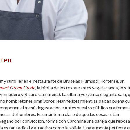
rten
f y sumiller en el restaurante de Bruselas Humus x Hortense, un
mart Green Guide
,
la biblia de los restaurantes vegetarianos, lo sit
vernadero y Ricard Camarena). La última vez, en su elegante sala, 
 ocho hombretones omnívoros reían felices mientras daban buena c
 componen el menú degustación. «Antes nuestro público era femeni
mesas de hombres. Es un síntoma claro de que las cosas están
Vegano por convicción, forma con Caronline una pareja que rebosa
a es tan radical y atractiva como la sólida. Una armonía perfecta e