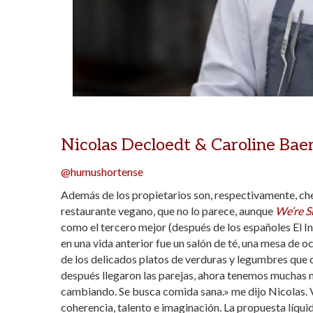
Nicolas Decloedt & Caroline Bae
@humushortense
Además de los propietarios son, respectivamente, che
restaurante vegano, que no lo parece, aunque
We’re S
como el tercero mejor (después de los españoles El In
en una vida anterior fue un salón de té, una mesa de
de los delicados platos de verduras y legumbres que
después llegaron las parejas, ahora tenemos muchas 
cambiando. Se busca comida sana.» me dijo Nicolas. 
coherencia, talento e imaginación. La propuesta líquid