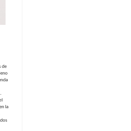
s de
leno
renda
.
el
en la
s
odos