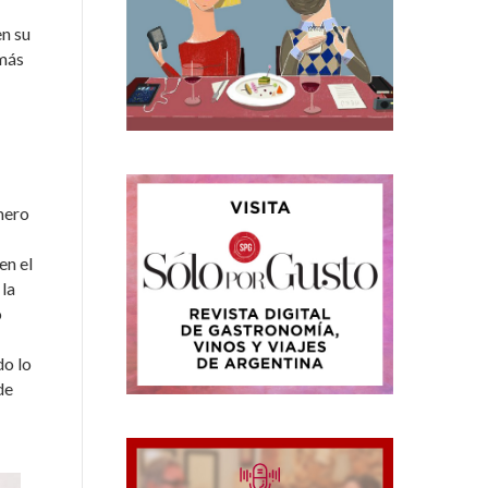
en su
más
úmero
en el
 la
o
do lo
de