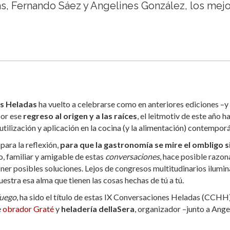
ás, Fernando Sáez y Angelines González, los mej
s Heladas
ha vuelto a celebrarse como en anteriores ediciones –y
por ese
regreso al origen y a las raíces
, el leitmotiv de este año h
u utilización y aplicación en la cocina (y la alimentación) contempor
ara la reflexión,
para que la gastronomía se mire el ombligo s
o, familiar y amigable de estas
conversaciones
, hace posible razon
oner posibles soluciones. Lejos de congresos multitudinarios ilumi
stra esa alma que tienen las cosas hechas de tú a tú.
fuego
, ha sido el título de estas IX Conversaciones Heladas (CCHH)
e
obrador Graté
y
heladería dellaSera
, organizador –junto a Ange