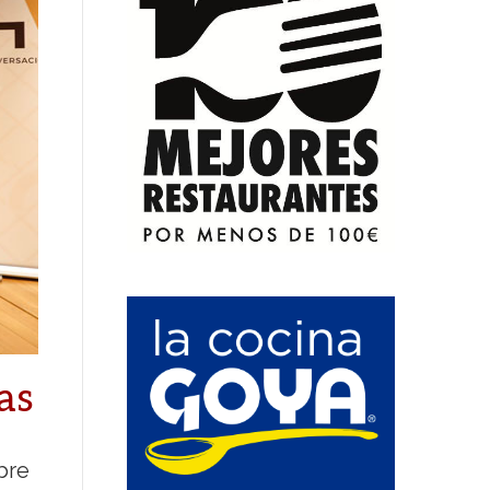
as
bre