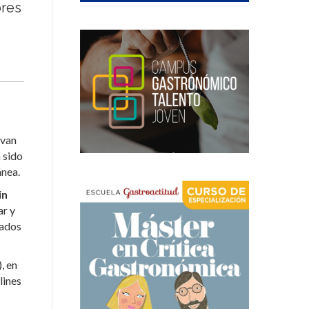
ores
 van
a sido
ánea.
in
ar y
nados
, en
lines