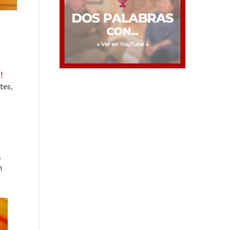
!
tes,
,
n