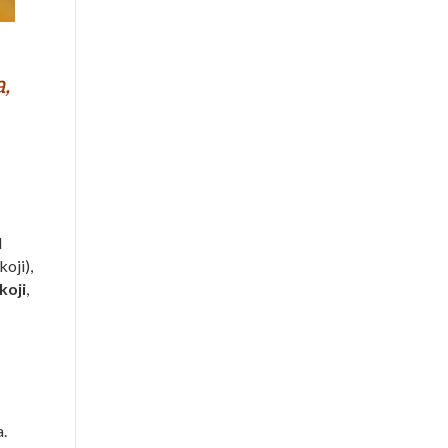
,
l
koji),
koji
,
a.