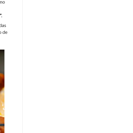
omo
”.
adas
o de