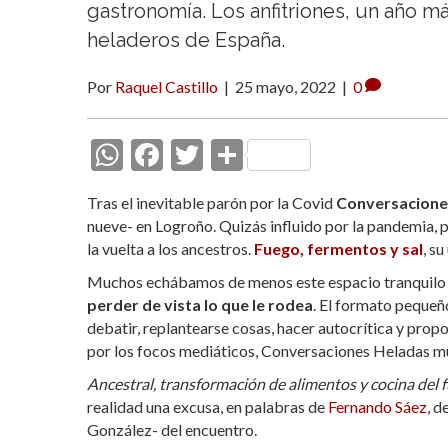
gastronomía. Los anfitriones, un año m
heladeros de España.
Por
Raquel Castillo
|
25 mayo, 2022
|
0
W
F
T
C
h
ac
w
o
Tras el inevitable parón por la Covid
Conversacione
at
e
itt
m
nueve- en Logroño. Quizás influido por la pandemia, 
s
b
er
p
la vuelta a los ancestros.
Fuego, fermentos y sal
, s
A
o
ar
Muchos echábamos de menos este espacio tranquilo p
perder de vista lo que le rodea
p
o
ti
. El formato pequeñ
debatir, replantearse cosas, hacer autocrítica y prop
p
k
r
por los focos mediáticos, Conversaciones Heladas mue
Ancestral, transformación de alimentos y cocina del 
realidad una excusa, en palabras de
Fernando Sáez
, d
González- del encuentro.