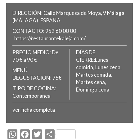
DIRECCIÓN:
Calle Marquesa de Moya, 9
Málaga
(MÁLAGA)
.
ESPAÑA
CONTACTO:
952 60 00 00
https://restaurantekaleja.com/
PRECIO MEDIO:
De
DÍAS DE
70 € a 90 €
CIERRE:Lunes
comida, Lunes cena,
MENÚ
Martes comida,
DEGUSTACIÓN:
75€
Martes cena,
TIPO DE COCINA:
Domingo cena
Contemporánea
ver ficha completa
W
F
T
C