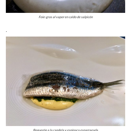
Foie-gras al vapor en caldo de salpicón
.
Boquerón a la candela y espinaca esparragada