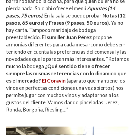
barra rodeando la cocina, para que quien quiera no se
pierda nada. Solo ahí ofrece el menú
Apuntes (14
pases, 75 euros)
. En la sala se puede probar
Notas (12
pasos, 65 euros) y Frases (9 pases, 50 euros).
Ya no
hay carta. Tampoco maridaje de bodega
preestablecido. El
sumiller Juan Pérez
propone
armonías diferentes para cada mesa -como debe ser-
teniendo en cuenta las preferencias del comensal y las
novedades que le parecen más interesantes. “Rotamos
mucho la bodega
¿Qué sentido tiene ofrecer
siempre las mismas referencias con lo dinámico que
es el mercado?
El Coravin
(aparato que mantiene los
vinos en perfectas condiciones una vez abiertos) nos
permite jugar con muchos vinos y adaptarnos a los
gustos del cliente. Vamos dando pinceladas: Jerez,
Ronda, Borgoña, Riesling…”