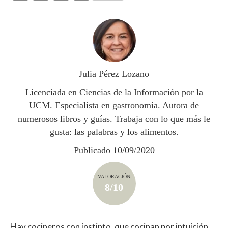
h
ac
w
o
at
e
itt
m
s
b
er
p
A
o
ar
p
o
ti
Julia Pérez Lozano
p
k
r
Licenciada en Ciencias de la Información por la
UCM. Especialista en gastronomía. Autora de
numerosos libros y guías. Trabaja con lo que más le
gusta: las palabras y los alimentos.
Publicado 10/09/2020
VALORACIÓN
8/10
Hay cocineros con instinto, que cocinan por intuición.