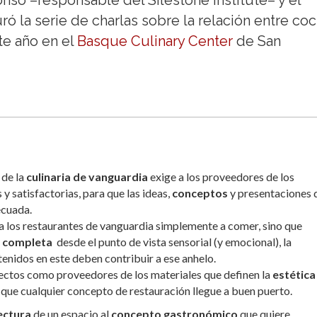
nso –responsable del Silestone Institute– y el
uró la serie de charlas sobre la relación entre coc
te año en el
Basque Culinary Center
de San
 de la
culinaria de vanguardia
exige a los proveedores de los
y satisfactorias, para que las ideas,
conceptos
y presentaciones d
ecuada.
 a los restaurantes de vanguardia simplemente a comer, sino que
 completa
desde el punto de vista sensorial (y emocional), la
enidos en este deben contribuir a ese anhelo.
itectos como proveedores de los materiales que definen la
estética
que cualquier concepto de restauración llegue a buen puerto.
ectura
de un espacio al
concepto gastronómico
que quiere