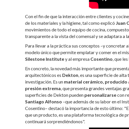
Con el fin de que la interacción entre clientes y coci
de los materiales y la higiene, tal como explicó
Juan 
movimientos de todo el equipo de cocina, compues
transparente a la vista del comensal y se adaptara a la
Para llevar a la práctica sus conceptos –y concretar a
modelo único que permite emplatar y comer en el mis
Silestone Institute
y al empresa
Cosentino
, que le
En concreto, la novedad más importante que present
arquitectónicos es
Dekton
, es una superficie de alt
investigación. Es un
material cerámico, producido a
presión extrema
, que presenta grandes ventajas grac
superficies de Dekton pueden
personalizarse
con re
Santiago Alfonso
–que además de su labor en el Ins
Cosentino– destacó la importancia de esto último: "El
que un producto, es una plataforma tecnológica de p
continuará sorprendiéndonos".