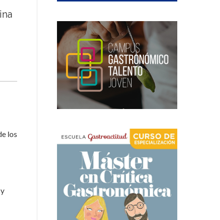
ina
e los
y