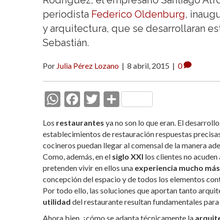
Rodríguez, el empresario Santiago Alfo
periodista
Federico Oldenburg
, inaug
y arquitectura, que se desarrollaran es
Sebastián.
Por
Julia Pérez Lozano
|
8 abril, 2015
|
0
W
F
T
C
h
ac
w
o
Los
restaurantes
ya no son lo que eran. El desarrollo
at
e
itt
m
establecimientos de restauración respuestas precisas 
s
b
er
p
cocineros puedan llegar al comensal de la manera ad
Como, además, en el
siglo XXI
los clientes no acuden
A
o
ar
pretenden vivir en ellos una
experiencia mucho más
p
o
ti
concepción del espacio y de todos los elementos cont
p
k
r
Por todo ello, las soluciones que aportan tanto arqu
utilidad
del restaurante resultan fundamentales para 
Ahora bien, ¿cómo se adapta técnicamente la
arquit