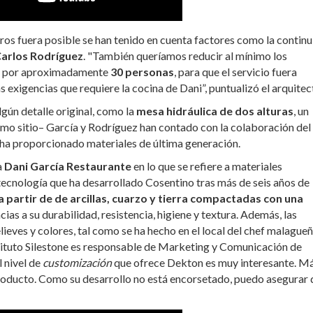
neros fuera posible se han tenido en cuenta factores como la contin
Carlos Rodríguez
. "También queríamos reducir al mínimo los
to por aproximadamente
30 personas
, para que el servicio fuera
s exigencias que requiere la cocina de Dani”, puntualizó el arquitec
lgún detalle original, como la
mesa hidráulica de dos alturas
, un
mo sitio– García y Rodríguez han contado con la colaboración del
s ha proporcionado materiales de última generación.
a
Dani García Restaurante
en lo que se refiere a materiales
a tecnología que ha desarrollado Cosentino tras más de seis años de
 partir de de arcillas, cuarzo y tierra compactadas con una
ias a su durabilidad, resistencia, higiene y textura. Además, las
lieves y colores, tal como se ha hecho en el local del chef malagueñ
tituto Silestone es responsable de Marketing y Comunicación de
 nivel de
customización
que ofrece Dekton es muy interesante. M
roducto. Como su desarrollo no está encorsetado, puedo asegurar 