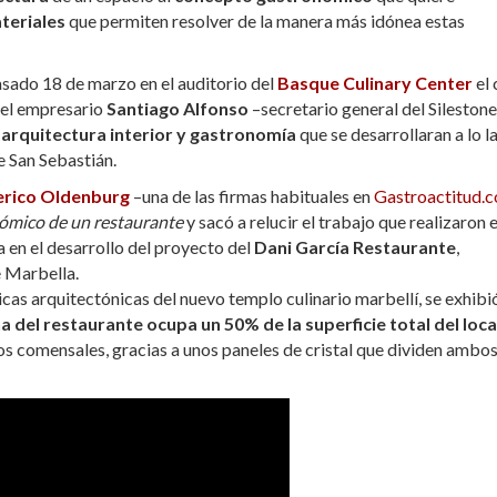
teriales
que permiten resolver de la manera más idónea estas
pasado 18 de marzo en el auditorio del
Basque Culinary Center
el 
 el empresario
Santiago Alfonso
–secretario general del Silestone
 arquitectura interior y gastronomía
que se desarrollaran a lo l
e San Sebastián.
erico Oldenburg
–una de las firmas habituales en
Gastroactitud.
ómico de un restaurante
y sacó a relucir el trabajo que realizaron 
a en el desarrollo del proyecto del
Dani García Restaurante
,
e Marbella.
ticas arquitectónicas del nuevo templo culinario marbellí, se exhibi
a del restaurante ocupa un 50% de la superficie total del loca
los comensales, gracias a unos paneles de cristal que dividen ambo