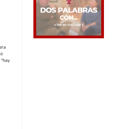
 era
bó
a "hay