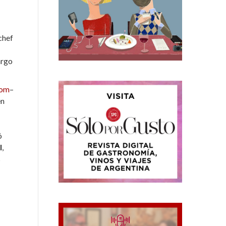
chef
argo
com
–
en
ó
l
,
s