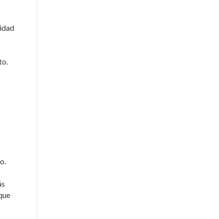
uidad
to.
o.
ás
que