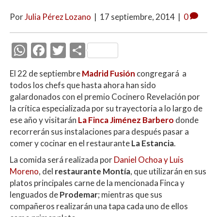
Por
Julia Pérez Lozano
|
17 septiembre, 2014
|
0
W
F
T
C
h
ac
w
o
El 22 de septiembre
Madrid Fusión
congregará a
at
e
itt
m
todos los chefs que hasta ahora han sido
s
b
er
p
galardonados con el premio Cocinero Revelación por
A
o
ar
la crítica especializada por su trayectoria a lo largo de
ese año y visitarán
La Finca Jiménez Barbero
donde
p
o
ti
recorrerán sus instalaciones para después pasar a
p
k
r
comer y cocinar en el restaurante
La Estancia
.
La comida será realizada por
Daniel Ochoa y Luis
Moreno
, del
restaurante
Montía
, que utilizarán en sus
platos principales carne de la mencionada Finca y
lenguados de
Prodemar
; mientras que sus
compañeros realizarán una tapa cada uno de ellos