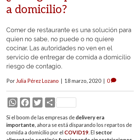
a domicilio?
Comer de restaurante es una solución para
quien no sabe, no puede o no quiere
cocinar. Las autoridades no ven en el
servicio de entregar de comida a domicilio
riesgo de contagio.
Por
Julia Pérez Lozano
|
18 marzo, 2020
|
0
W
F
T
C
h
ac
w
o
Si el boom de las empresas de
delivery era
at
e
itt
m
importante
, ahora se está disparando los repartos de
s
b
er
p
comida a domicilio por el
COVID19
. El
sector
alimentario continúa funcionando sin restricciones