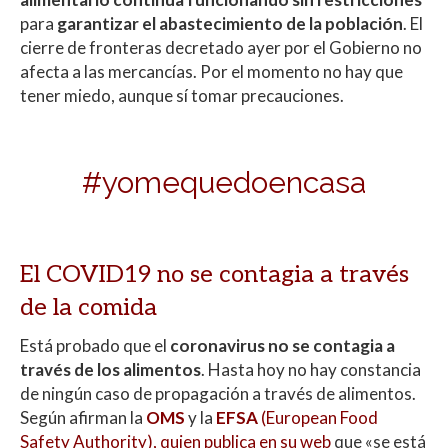
A
o
ar
para
garantizar el abastecimiento de la población
. El
p
o
ti
cierre de fronteras decretado ayer por el Gobierno no
p
k
r
afecta a las mercancías. Por el momento no hay que
tener miedo, aunque sí tomar precauciones.
#yomequedoencasa
El COVID19 no se contagia a través
de la comida
Está probado que el
coronavirus no se contagia a
través de los alimentos
. Hasta hoy no hay constancia
de ningún caso de propagación a través de alimentos.
Según afirman la
OMS
y la
EFSA
(European Food
Safety Authority), quien publica en su web
que «se está