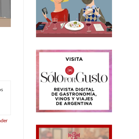
os
nder