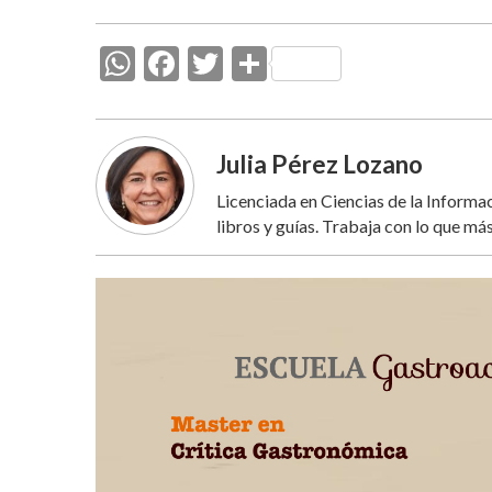
W
F
T
C
h
ac
w
o
at
e
itt
m
s
b
er
p
Julia Pérez Lozano
A
o
ar
Licenciada en Ciencias de la Inform
libros y guías. Trabaja con lo que más
p
o
ti
p
k
r