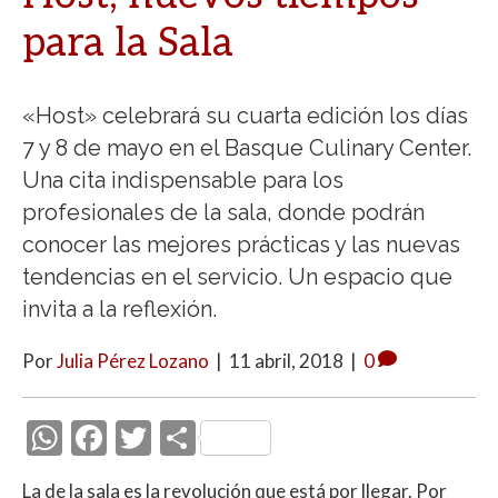
para la Sala
«Host» celebrará su cuarta edición los días
7 y 8 de mayo en el Basque Culinary Center.
Una cita indispensable para los
profesionales de la sala, donde podrán
conocer las mejores prácticas y las nuevas
tendencias en el servicio. Un espacio que
invita a la reflexión.
Por
Julia Pérez Lozano
|
11 abril, 2018
|
0
W
F
T
C
h
ac
w
o
La de la sala es la revolución que está por llegar. Por