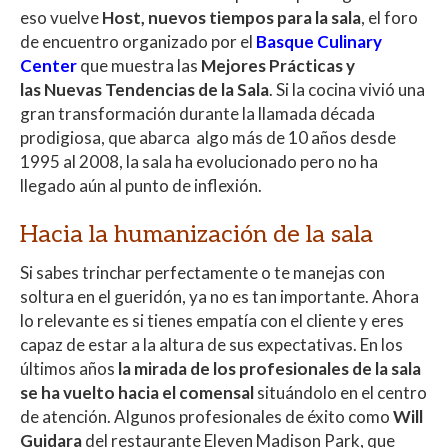
at
e
itt
m
eso vuelve
Host, nuevos tiempos para la sala
, el foro
s
b
er
p
de encuentro organizado por el
Basque Culinary
A
o
ar
Center
que muestra las
Mejores Prácticas y
las Nuevas Tendencias de la Sala
. Si la cocina vivió una
p
o
ti
gran transformación durante la llamada década
p
k
r
prodigiosa, que abarca algo más de 10 años desde
1995 al 2008, la sala ha evolucionado pero no ha
llegado aún al punto de inflexión.
Hacia la humanización de la sala
Si sabes trinchar perfectamente o te manejas con
soltura en el gueridón, ya no es tan importante. Ahora
lo relevante es si tienes empatía con el cliente y eres
capaz de estar a la altura de sus expectativas. En los
últimos años
la mirada de los profesionales de la sala
se ha vuelto hacia el comensal
situándolo en el centro
de atención. Algunos profesionales de éxito como
Will
Guidara
del restaurante Eleven Madison Park, que