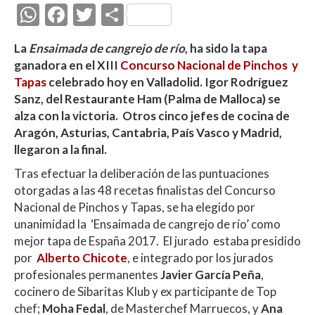
W
F
T
C
h
ac
w
o
La
Ensaimada de cangrejo de río
, ha sido la tapa
at
e
itt
m
ganadora en el XIII
Concurso Nacional de Pinchos y
s
b
er
p
Tapas
celebrado hoy en Valladolid.
Igor Rodríguez
A
o
ar
Sanz, del Restaurante Ham (Palma de Malloca) se
alza con la victoria. Otros cinco jefes
de cocina de
p
o
ti
Aragón, Asturias, Cantabria, País Vasco y Madrid,
p
k
r
llegaron a la final
.
Tras efectuar la deliberación de las puntuaciones
otorgadas a las 48 recetas finalistas del Concurso
Nacional de Pinchos y Tapas, se
ha elegido por
unanimidad la ‘Ensaimada de cangrejo de río’ como
mejor tapa de España 2017. El jurado estaba presidido
por
Alberto Chicote
, e integrado por los jurados
profesionales permanentes
Javier García Peña
,
cocinero de Sibaritas Klub y ex participante de Top
chef;
Moha Fedal
, de Masterchef Marruecos, y
Ana