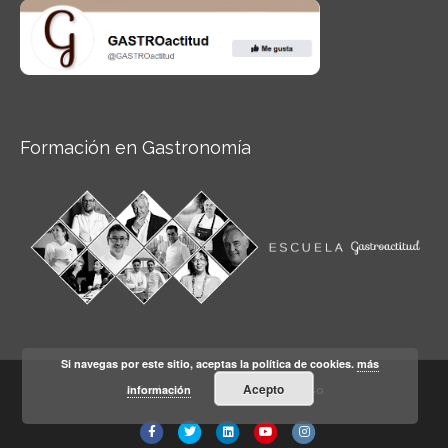
Formación en Gastronomía
Si navegas por este sitio, aceptas la política de cookies.
más
Acepto
información
Aviso legal
Condiciones de Uso
Facebook
Twitter
Linkedin
Youtube
Instagram