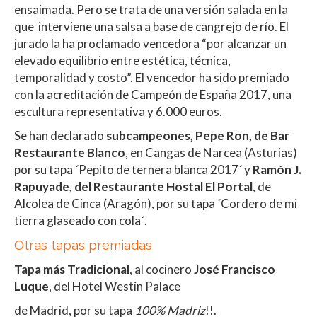
ensaimada. Pero se trata de una versión salada en la
que interviene una salsa a base de cangrejo de río. El
jurado la ha proclamado vencedora “por alcanzar un
elevado equilibrio entre estética, técnica,
temporalidad y costo”. El vencedor ha sido premiado
con la acreditación de Campeón de España 2017, una
escultura representativa y 6.000 euros.
Se han declarado
subcampeones,
Pepe Ron, de Bar
Restaurante Blanco
, en Cangas de Narcea (Asturias)
por su tapa ´Pepito de ternera blanca 2017´ y
Ramón J.
Rapuyade, del Restaurante Hostal El Portal
, de
Alcolea de Cinca (Aragón), por su tapa ´Cordero de mi
tierra glaseado con cola´.
Otras tapas premiadas
Tapa más Tradicional
, al cocinero
José Francisco
Luque
, del Hotel Westin Palace
de Madrid, por su tapa
100% Madriz
!!.