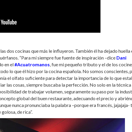
as dos cocinas que más le influyeron. También él ha dejado huella 
érfanos. “Para mí siempre fue fuente de inspiración –dice
Dani
o en el
#Acuatromanos
, fue mi pequeño tributo y el de los cocin
odo lo que él hizo por la cocina española. No somos conscientes, 
enía el olfato suficiente para detectar la importancia de lo que est
ar las cosas, siempre buscaba la perfección. No solo en la técnica
a posibilidad de trabajar volumen, seguramente su paso por la indust
 concepto global del buen restaurante, adecuando el precio y abrié
Aunque nunca pronunciaba la palabra –porque era francés, jajajaja-
 golosa, de rica”.