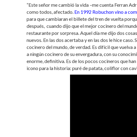
“Este señor me cambió la vida –me cuenta Ferran Adrià
como todos, afectado.
En 1992 Robuchon vino a com
para que cambiaran el billete del tren de vuelta porq
después, cuando dijo que el mejor cocinero del mundo 
restaurante por sorpresa. Aquel día me dijo dos cosas
nuevos. En las dos acertaba y en las dos le hice caso.
cocinero del mundo, de verdad. Es difícil que vuelva
a ningún cocinero de su envergadura, con su conocimien
enorme, definitiva. Es de los pocos cocineros que han
icono para la historia: puré de patata, coliflor con cavi