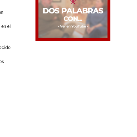
en
 en el
nocido
os