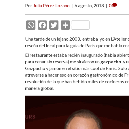
Por
Julia Pérez Lozano
|
6 agosto, 2018
|
0
W
F
T
C
h
ac
w
o
Una tarde de un lejano 2003, entraba yo en L’Atelier
at
e
itt
m
reseña del local para la guía de París que me había e
s
b
er
p
El restaurante estaba recién inaugurado (había abierto
A
o
ar
para cenar sin reserva) me sirvieron un
gazpacho
y 
Gazpacho y jamón en el sitio más cool de París. Solo
p
o
ti
atreverse a hacer eso en corazón gastronómico de Fra
p
k
r
revolución de la que han bebido miles de cocineros e
manera global.