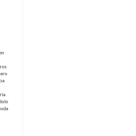
en
eros
pero
aba
ria
ndolo
 toda