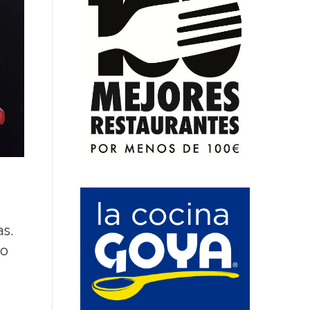
as.
mo