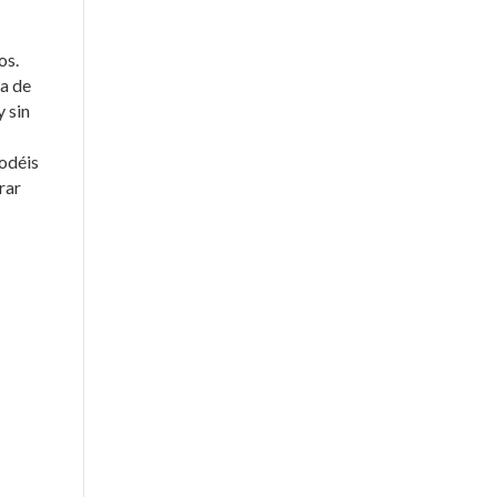
os.
ta de
y sin
podéis
rar