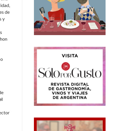
idad,
es de
s y
s
chon
po
de
el
ector