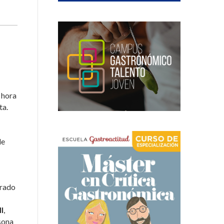
 hora
ta.
de
rrado
l
,
sona