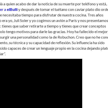
 a quien acabo de dar la noticia de su muerte por teléfono y está,
er a
elBulli
y después de tomar el tuétano con caviar plato dio ord
ue necesitaba tiempo para disfrutar de nuestra cocina. Tres años
era yo, Juli Soler y yo cogimos un avión a París y nos presentamos
: tienes que saber retirarte a tiempo y tienes que crear conceptos
 Solo tengo motivos para darle las gracias. Hoy ha fallecido el mejor
 a surgir una personalidad como la de Robuchon. Creo que no he co
to, su técnica y su capacidad de reflexión. Su influencia ha sido
 sido capaces de crear un lenguaje propio en la cocina dejando plat
ar”.