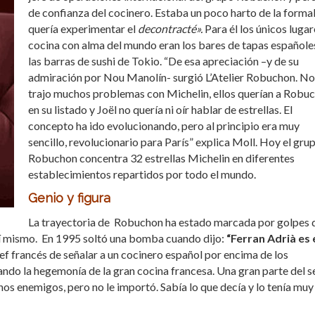
de confianza del cocinero. Estaba un poco harto de la formal
quería experimentar el
decontracté».
Para él los únicos lugar
cocina con alma del mundo eran los bares de tapas españole
las barras de sushi de Tokio. “De esa apreciación –y de su
admiración por Nou Manolín- surgió L’Atelier Robuchon. No
trajo muchos problemas con Michelin, ellos querían a Robu
en su listado y Joël no quería ni oír hablar de estrellas. El
concepto ha ido evolucionando, pero al principio era muy
sencillo, revolucionario para París” explica Moll. Hoy el gru
Robuchon concentra 32 estrellas Michelin en diferentes
establecimientos repartidos por todo el mundo.
Genio y figura
La trayectoria de Robuchon ha estado marcada por golpes 
 sí mismo. En 1995 soltó una bomba cuando dijo:
“Ferran Adrià es 
ef francés de señalar a un cocinero español por encima de los
do la hegemonía de la gran cocina francesa. Una gran parte del s
s enemigos, pero no le importó. Sabía lo que decía y lo tenía muy