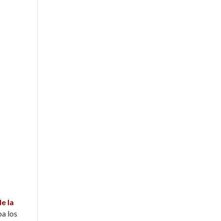
e la
ba los