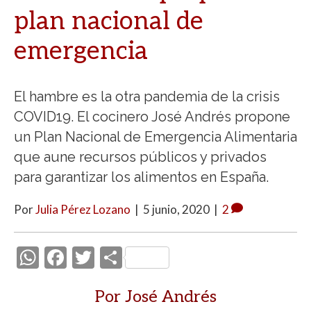
plan nacional de
emergencia
El hambre es la otra pandemia de la crisis
COVID19. El cocinero José Andrés propone
un Plan Nacional de Emergencia Alimentaria
que aune recursos públicos y privados
para garantizar los alimentos en España.
Por
Julia Pérez Lozano
|
5 junio, 2020
|
2
W
F
T
C
h
ac
w
o
Por José Andrés
at
e
itt
m