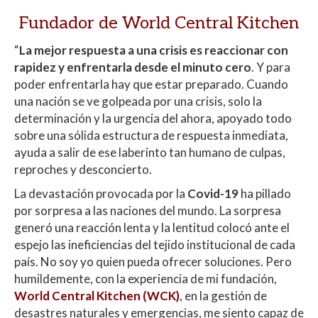
s
b
er
p
Fundador de World Central Kitchen
A
o
ar
“
La mejor respuesta a una crisis es reaccionar con
p
o
ti
rapidez y enfrentarla desde el minuto cero
. Y para
p
k
r
poder enfrentarla hay que estar preparado. Cuando
una nación se ve golpeada por una crisis, solo la
determinación y la urgencia del ahora, apoyado todo
sobre una sólida estructura de respuesta inmediata,
ayuda a salir de ese laberinto tan humano de culpas,
reproches y desconcierto.
La devastación provocada por la
Covid-19
ha pillado
por sorpresa a las naciones del mundo. La sorpresa
generó una reacción lenta y la lentitud colocó ante el
espejo las ineficiencias del tejido institucional de cada
país. No soy yo quien pueda ofrecer soluciones. Pero
humildemente, con la experiencia de mi fundación,
World Central Kitchen (WCK)
, en la gestión de
desastres naturales y emergencias, me siento capaz de