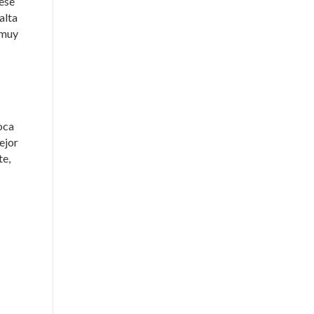
 ese
alta
 muy
oca
ejor
te,