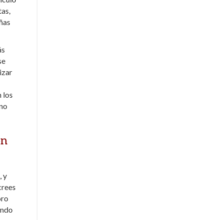
tas,
añas
ás
se
izar
 los
 no
on
, y
crees
oro
endo