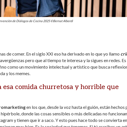
ervención de Diálogos de Cocina 2025 ©Bernat Alberdi
 de comer. En el siglo XXI eso ha derivado en lo que yo llamo
cri
avergüenzas pero que al tiempo te interesa y la sigues en redes. Es
ino como un movimiento intelectual y artístico que busca reflexio
ida y los memes.
ta esa comida churretosa y horrible que
romarketing
en los que, desde la voz hasta el guión, están hechos 
 hipérbole, donde las cosas sensibles o más delicadas no funcionan
agram y tienen que ir a saco. Y esto pues hace todo se convierta e
cionan muy bien, Es la sociedad que tenemos. Si tú escribes un art