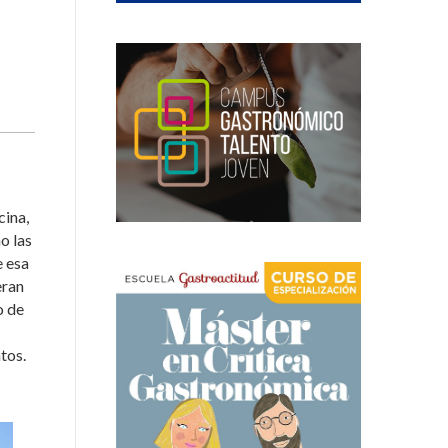
cina,
o las
e esa
eran
o de
tos.