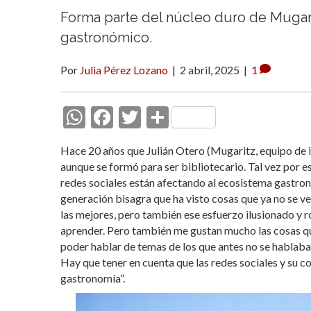
Forma parte del núcleo duro de Mugari
gastronómico.
Por
Julia Pérez Lozano
|
2 abril, 2025
|
1
W
F
T
C
h
ac
w
o
Hace 20 años que Julián Otero (Mugaritz, equipo de i+
at
e
itt
m
aunque se formó para ser bibliotecario. Tal vez por e
s
b
er
p
redes sociales están afectando al ecosistema gastronó
generación bisagra que ha visto cosas que ya no se ven
A
o
ar
las mejores, pero también ese esfuerzo ilusionado y 
p
o
ti
aprender. Pero también me gustan mucho las cosas que
p
k
r
poder hablar de temas de los que antes no se hablaba,
Hay que tener en cuenta que las redes sociales y su
gastronomía”.