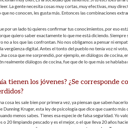
 leer. La gente necesita cosas muy cortas, muy efectivas, muy direc
o que no conocen, les gusta más. Entonces las combinaciones extr
que por un lado tú quieres confirmar tus conocimientos, por eso est
porque quiero saber exactamente lo que me está diciendo. Siempre 
ro no a los que las confrontan. No nos obligamos a pensar ni empat
la vergüenza digital. Antes el tonto del pueblo no tenía voz ni voto,
. Una cosa que me sorprendió, por ejemplo, en diálogos de cocina, en
én realmente diálogos de cocina, fue que de lo que más se hablaba
ía tienen los jóvenes? ¿Se corresponde c
erdidos?
na cosa les sale bien por primera vez, ya piensan que saben hacerlo
 de Dunning Kruger, esta ley de psicología que dice que cuanto más 
uando menos sabes. Tienes esa especie de falsa seguridad. Yo val
s o 20 limpiando pescado y es el mejor, o el que lleva 20 años haci