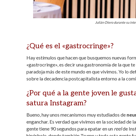
Julián Otero durante su int
¿Qué es el «gastrocringe»?
Hay estímulos que hacen que busquemos nuevas formas
«gastrocringe», es decir una gastronomía de la que te 
paradoja más de este mundo en que vivimos. Yo lo def
sobre la decadencia postcapitalista entorno a la com
¿Por qué a la gente joven le gus
satura Instagram?
Bueno, hay unos mecanismos muy estudiados de
neu
enganchar. Es verdad que vivimos en la sociedad de la
gente tiene 90 segundos para epatar en un
reel
de Inst
hipérbole, donde también Trump y toda esta gente fun