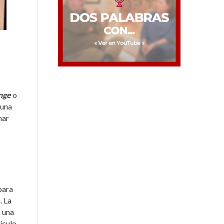
nge
o
 una
nar
para
. La
n una
ículo