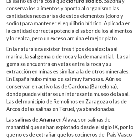
La sal no es otra cosa que
cloruro sódico
. Sazona y
conserva los alimentos y aporta al organismo las
cantidades necesarias de estos elementos (cloro y
sodio) para mantener el equilibrio hídrico. Aplicada en
la cantidad correcta potencia el sabor de los alimentos
y lo realza, pero un exceso arruina el mejor plato.
En la naturaleza existen tres tipos de sales: la sal
marina, la
sal gema
o de roca y la de manantial. La sal
gema se encuentra en vetas entre la roca y su
extracción en minas es similar a la de otros minerales.
En España hubo minas de sal muy famosas. Aún se
conservan en activo las de Cardona (Barcelona),
donde puede visitarse un interesante museo de la sal.
Las del municipio de Remolinos en Zaragoza o las de
Arcos de las salinas en Teruel, ya abandonadas.
Las
salinas de Añana
en Álava, son salinas de
manantial que se han explotado desde el siglo IX, por lo
que no es de extrañar que los cocineros del País Vasco