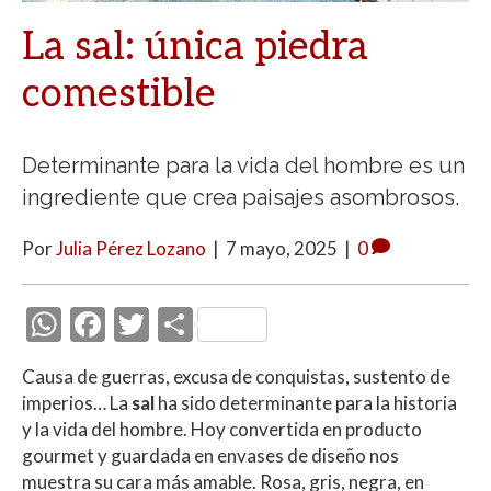
La sal: única piedra
comestible
Determinante para la vida del hombre es un
ingrediente que crea paisajes asombrosos.
Por
Julia Pérez Lozano
|
7 mayo, 2025
|
0
W
F
T
C
h
ac
w
o
Causa de guerras, excusa de conquistas, sustento de
at
e
itt
m
imperios… La
sal
ha sido determinante para la historia
s
b
er
p
y la vida del hombre. Hoy convertida en producto
A
o
ar
gourmet y guardada en envases de diseño nos
muestra su cara más amable. Rosa, gris, negra, en