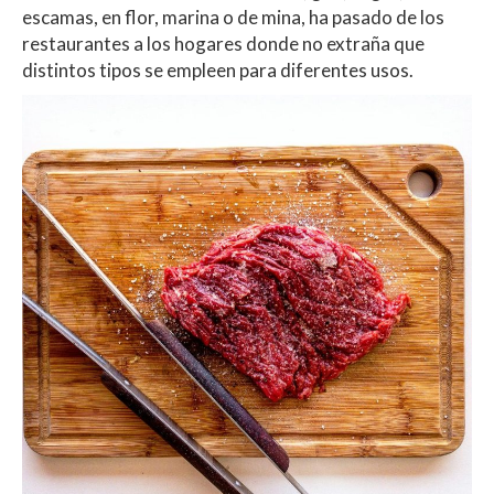
p
o
ti
escamas, en flor, marina o de mina, ha pasado de los
p
k
r
restaurantes a los hogares donde no extraña que
distintos tipos se empleen para diferentes usos.