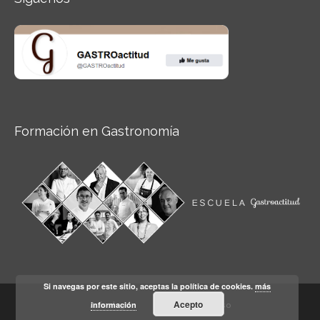
Formación en Gastronomía
Si navegas por este sitio, aceptas la política de cookies.
más
Acepto
información
Aviso legal
Condiciones de Uso