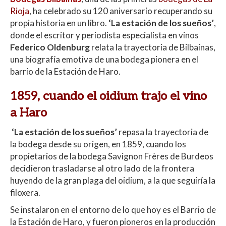
at
e
itt
m
Rioja
, ha celebrado su 120 aniversario recuperando su
s
b
er
p
propia historia en un libro.
‘La estación de los sueños’
,
A
o
ar
donde el escritor y periodista especialista en vinos
Federico Oldenburg
relata la trayectoria de Bilbaínas,
p
o
ti
una biografía emotiva de una bodega pionera en el
p
k
r
barrio de la Estación de Haro.
1859, cuando el oidium trajo el vino
a Haro
‘La estación de los sueños’
repasa la trayectoria de
la bodega desde su origen, en 1859, cuando los
propietarios de la bodega Savignon Frères de Burdeos
decidieron trasladarse al otro lado de la frontera
huyendo de la gran plaga del oidium, a la que seguiría la
filoxera.
Se instalaron en el entorno de lo que hoy es el Barrio de
la Estación de Haro, y fueron pioneros en la producción