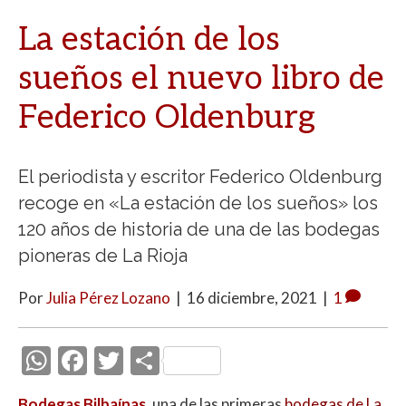
La estación de los
sueños el nuevo libro de
Federico Oldenburg
El periodista y escritor Federico Oldenburg
recoge en «La estación de los sueños» los
120 años de historia de una de las bodegas
pioneras de La Rioja
Por
Julia Pérez Lozano
|
16 diciembre, 2021
|
1
W
F
T
C
h
ac
w
o
Bodegas Bilbaínas
, una de las primeras
bodegas de La