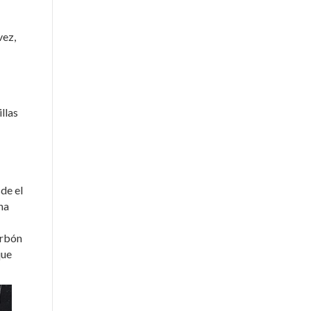
vez,
llas
de el
na
arbón
que