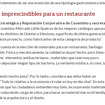
el elemento de ser una invención de una tipología gastronómica inéd
 imprescindibles para un restaurante
stratégica y Reputación Corporativa de Cosentino y secreta
Cosentino Mercado Little Spain es de los mejores catálogos que p
res distintos de Dekton y Silestone, superficies de última generació
este proyecto, como fabricantes de esta categoría de producto”.
cuenta en la elección de materiales para un restaurante, Santiago
ble. Física y mecánicamente, la calidad se da por hecho, pero tiene
ene -elementos antibacterianos-, materiales que sean muy poco
positar ningún tipo de bacteria. La vertiente estética, el color, l
riendo mucho peso”. Por lo tanto, considera que debe haber un
odo lo relativo a la economía circular es hoy en día vital”. En esta 
ido que los ciudadanos entienden muy bien, incorporando material
reduciendo carga de sílice, para hacer un material más ecofriendly
e la arquitectura y el diseño.