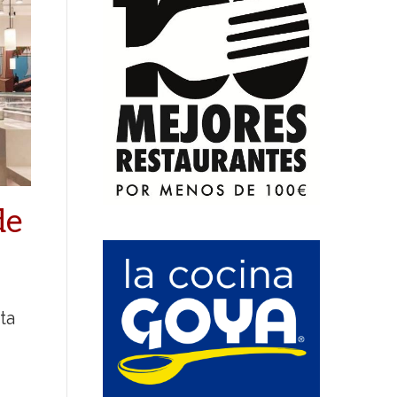
de
ta