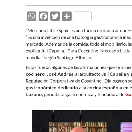
W
F
T
C
h
ac
w
o
“Mercado Little Spain es una forma de mostrar que E
at
e
itt
m
“Es una invención de una tipología gastronómica inédit
s
b
er
p
mercado. Además de la comida, todo el mobiliario, la
explica Juli Capella. “Para Cosentino, Mercado Little
A
o
ar
mundial” según Santiago Alfonso.
p
o
ti
Estas fueron algunas de las afirmaciones que se hicier
p
k
r
cocinero José Andrés
, al arquitecto
Juli Capella y
Reputación Corporativa de Cosentino. Dialogaron so
gastronómico dedicado a la cocina española en 
Lozano,
periodista gastronómica y fundadora de
Ga