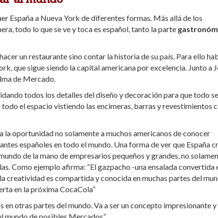
aer España a Nueva York de diferentes formas. Más allá de los
era, todo lo que se ve y toca es español, tanto la parte
gastronóm
acer un restaurante sino contar la historia de su país. Para ello ha
ork, que sigue siendo la capital americana por excelencia. Junto a 
 alma de Mercado.
cuidando todos los detalles del diseño y decoración para que todo s
todo el espacio vistiendo las encimeras, barras y revestimientos 
ra la oportunidad no solamente a muchos americanos de conocer
rantes españoles en todo el mundo. Una forma de ver que España c
el mundo de la mano de empresarios pequeños y grandes, no solame
ñolas. Como ejemplo afirma: “El gazpacho -una ensalada convertida 
 la creatividad es compartida y conocida en muchas partes del mun
erta en la próxima CocaCola”
 en otras partes del mundo. Va a ser un concepto impresionante y
del mundo de posibles Mercados”.