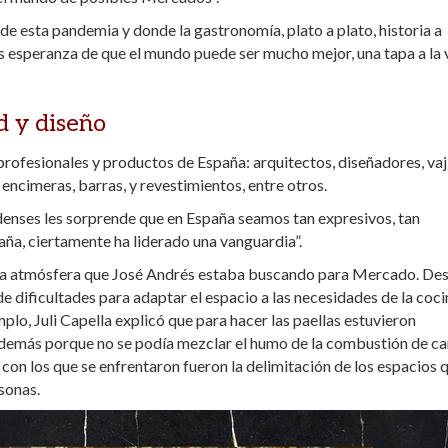
e esta pandemia y donde la gastronomía, plato a plato, historia a
os esperanza de que el mundo puede ser mucho mejor, una tapa a la 
d y diseño
 profesionales y productos de España: arquitectos, diseñadores, vaji
encimeras, barras, y revestimientos, entre otros.
idenses les sorprende que en España seamos tan expresivos, tan
ña, ciertamente ha liderado una vanguardia”.
era la atmósfera que José Andrés estaba buscando para Mercado. Des
e dificultades para adaptar el espacio a las necesidades de la coci
mplo, Juli Capella explicó que para hacer las paellas estuvieron
s demás porque no se podía mezclar el humo de la combustión de c
con los que se enfrentaron fueron la delimitación de los espacios 
rsonas.