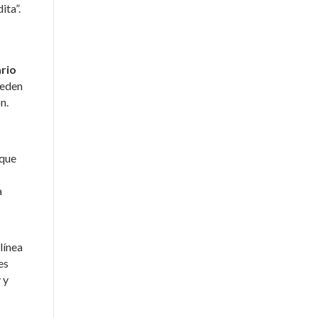
ita”.
rio
ueden
n.
 que
a
línea
es
 y