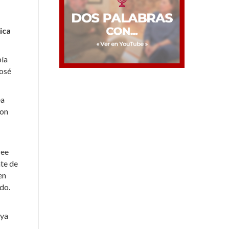
ica
bía
José
ea
con
ree
nte de
en
do.
 ya