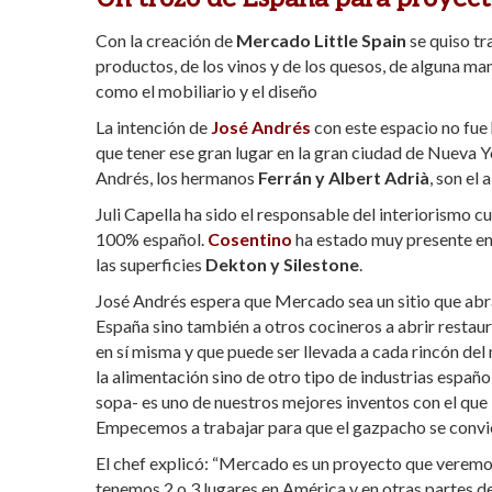
Con la creación de
Mercado Little Spain
se quiso tr
productos, de los vinos y de los quesos, de alguna man
como el mobiliario y el diseño
La intención de
José Andrés
con este espacio no fue h
que tener ese gran lugar en la gran ciudad de Nueva Y
Andrés, los hermanos
Ferrán y Albert Adrià
, son el
Juli Capella ha sido el responsable del interiorismo 
100% español.
Cosentino
ha estado muy presente en 
las superficies
Dekton y Silestone
.
José Andrés espera que Mercado sea un sitio que ab
España sino también a otros cocineros a abrir restau
en sí misma y que puede ser llevada a cada rincón d
la alimentación sino de otro tipo de industrias espa
sopa- es uno de nuestros mejores inventos con el que
Empecemos a trabajar para que el gazpacho se convi
El chef explicó: “Mercado es un proyecto que veremos
tenemos 2 o 3 lugares en América y en otras partes 