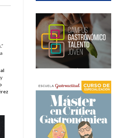
.”
la
al
 y
o
érez