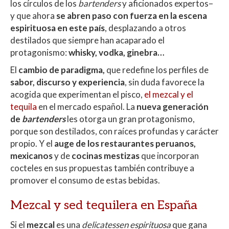
los círculos de los
bartenders
y aficionados expertos–
y que ahora
se abren paso con fuerza en la escena
espirituosa en este país
, desplazando a otros
destilados que siempre han acaparado el
protagonismo:
whisky, vodka, ginebra…
El
cambio de paradigma,
que redefine los perfiles de
sabor, discurso y experiencia
, sin duda favorece la
acogida que experimentan el pisco,
el mezcal y el
tequila
en el mercado español. La
nueva generación
de
bartenders
les otorga un gran protagonismo,
porque son destilados, con raíces profundas y carácter
propio. Y el
auge de los restaurantes peruanos,
mexicanos
y de
cocinas mestizas
que incorporan
cocteles en sus propuestas también contribuye a
promover el consumo de estas bebidas.
Mezcal y sed tequilera en España
Si el
mezcal
es una
delicatessen espirituosa
que gana