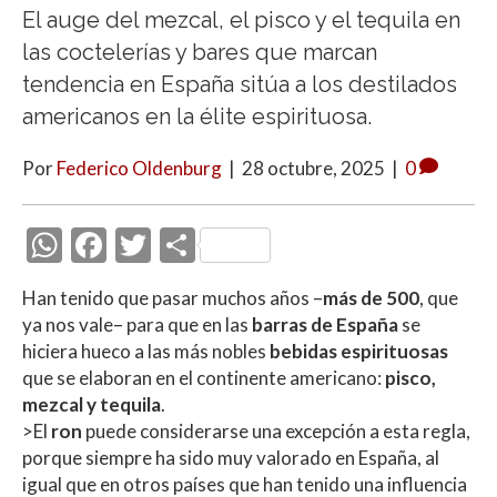
El auge del mezcal, el pisco y el tequila en
las coctelerías y bares que marcan
tendencia en España sitúa a los destilados
americanos en la élite espirituosa.
Por
Federico Oldenburg
|
28 octubre, 2025
|
0
W
F
T
C
h
ac
w
o
Han tenido que pasar muchos años –
más de 500
, que
at
e
itt
m
ya nos vale– para que en las
barras de España
se
s
b
er
p
hiciera hueco a las más nobles
bebidas espirituosas
A
o
ar
que se elaboran en el continente americano:
pisco,
mezcal y tequila
.
p
o
ti
>El
ron
puede considerarse una excepción a esta regla,
p
k
r
porque siempre ha sido muy valorado en España, al
igual que en otros países que han tenido una influencia