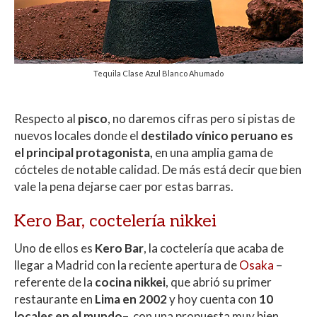
Tequila Clase Azul Blanco Ahumado
Respecto al
pisco
, no daremos cifras pero si pistas de
nuevos locales donde el
destilado vínico peruano es
el principal protagonista,
en una amplia gama de
cócteles de notable calidad. De más está decir que bien
vale la pena dejarse caer por estas barras.
Kero Bar, coctelería nikkei
Uno de ellos es
Kero Bar
, la coctelería que acaba de
llegar a Madrid con la reciente apertura de
Osaka
–
referente de la
cocina nikkei
, que abrió su primer
restaurante en
Lima en 2002
y hoy cuenta con
10
locales en el mundo
–, con una propuesta muy bien