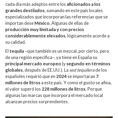
cada día más adeptos entre los
aficionados a los
grandes destilados
, sumando en este país locales
especializados que incorporan las referencias que se
importan dese
México.
Algunas de ellas de
producción muy limitada y con precios
considerablemente elevados
, lógicamente acorde a
su calidad.
El
tequila
–que también es un mezcal, por cierto, pero
de una región específica–, ya tiene en España su
principal mercado europeo
(y
segundo en términos
globales
, después de EE.UU.). La
sed tequilera
de los
españoles requirió que en
2024
se importaran
7
millones de litros
a este país. Y como el gusto se afina,
el valor superó los
228 millones de litros.
Porque
algunas las marcas que incorpora el mercado local
alcanzan precios sorprendentes.