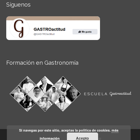
Síguenos
Formación en Gastronomía
Si navegas por este sitio, aceptas la política de cookies.
más
Acepto
información
Aviso legal
Condiciones de Uso