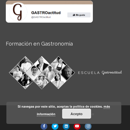
Formación en Gastronomía
Si navegas por este sitio, aceptas la política de cookies.
más
Acepto
información
Aviso legal
Condiciones de Uso
Facebook
Twitter
Linkedin
Youtube
Instagram