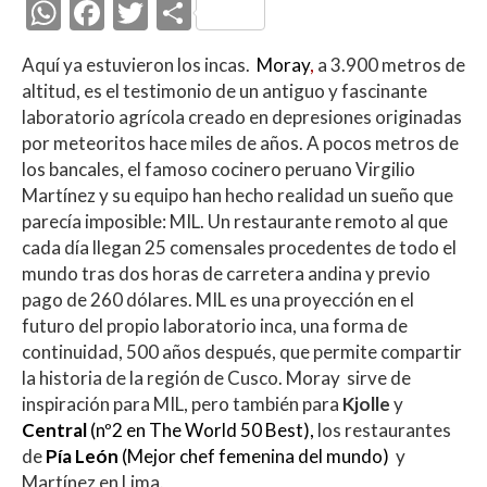
W
F
T
C
h
ac
w
o
Aquí ya estuvieron los incas.
Moray
,
a 3.900 metros de
at
e
itt
m
altitud, es el testimonio de un antiguo y fascinante
s
b
er
p
laboratorio agrícola creado en depresiones originadas
A
o
ar
por meteoritos hace miles de años. A pocos metros de
los bancales, el famoso cocinero peruano Virgilio
p
o
ti
Martínez y su equipo han hecho realidad un sueño que
p
k
r
parecía imposible: MIL. Un restaurante remoto al que
cada día llegan 25 comensales procedentes de todo el
mundo tras dos horas de carretera andina y previo
pago de 260 dólares. MIL es una proyección en el
futuro del propio laboratorio inca, una forma de
continuidad, 500 años después, que permite compartir
la historia de la región de Cusco. Moray sirve de
inspiración para MIL, pero también para
Kjolle
y
Central
(nº2 en The World 50 Best)
,
los restaurantes
de
Pía
León
(Mejor chef femenina del mundo)
y
Martínez en Lima.