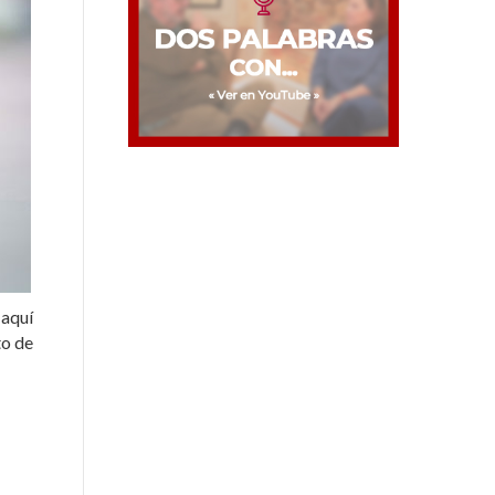
 aquí
to de