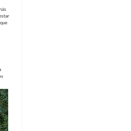
emás
estar
 que
a
os