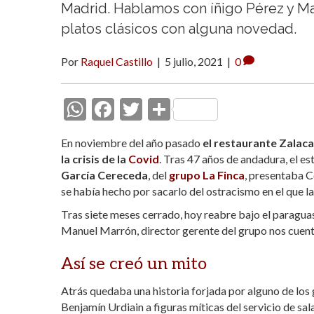
Madrid. Hablamos con íñigo Pérez y Ma
platos clásicos con alguna novedad.
Por
Raquel Castillo
|
5 julio, 2021
|
0
W
F
T
C
h
ac
w
o
En noviembre del año pasado
el restaurante Zalaca
at
e
itt
m
la crisis de la
Covid
. Tras 47 años de andadura, el 
s
b
er
p
García Cereceda
, del
grupo La Finca
, presentaba 
se había hecho por sacarlo del ostracismo en el que l
A
o
ar
Tras siete meses cerrado, hoy reabre bajo el paragu
p
o
ti
Manuel Marrón, director gerente del grupo nos cuenta
p
k
r
Así se creó un mito
Atrás quedaba una historia forjada por alguno de los 
Benjamín Urdiain a figuras míticas del servicio de s