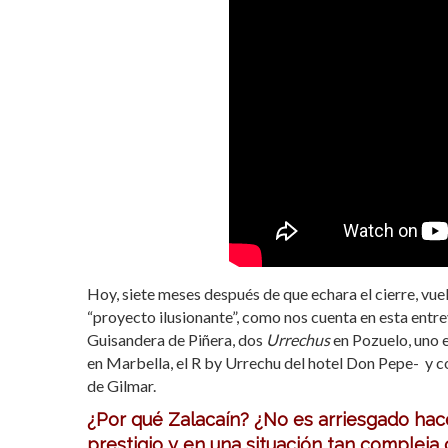
Hoy, siete meses después de que echara el cierre, vue
“proyecto ilusionante”, como nos cuenta en esta entr
Guisandera de Piñera, dos
Urrechus
en Pozuelo, uno e
en Marbella, el R by Urrechu del hotel Don Pepe-
y c
de Gilmar.
¿Por qué Zalacaín? ¿No es arriesgado ha
prestigio y en una situación tan compleja