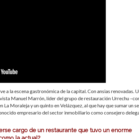
lve a la escena gastronómica de la capital. Con ansias renovadas. 
evista Manuel Marrón, líder del grupo de restauración Urrechu –co
n La Moraleja y un quinto en Velázquez, al que hay que sumar un s
onocido empresario del sector inmobiliario como consejero deleg
cerse cargo de un restaurante que tuvo un enorme
 como la actual?