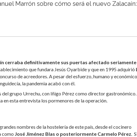
nuel Marrón sobre cómo será el nuevo Zalacaín:
ín
cerraba definitivamente sus puertas afectado seriamente
establecimiento que fundara Jesús Oyarbide y que en 1995 adquirió
Concurso de acreedores. A pesar del esfuerzo, humano y económic
anguidecía, la pandemia acabó con él.
as del grupo Urrechu, con Iñigo Pérez como director gastronómico.
 en esta entrevista los pormenores de la operación.
grandes nombres de la hostelería de este país, desde el cocinero
ala como
José Jiménez Blas o posteriormente Carmelo Pérez
.
S