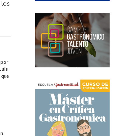
 los
 por
Luis
o que
in