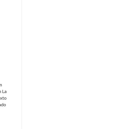
Un
n La
exto
ado