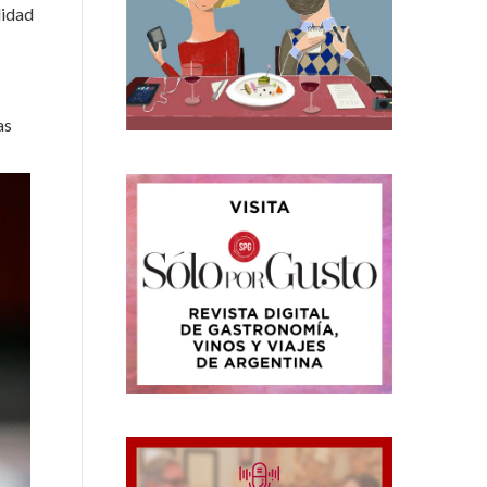
lidad
as