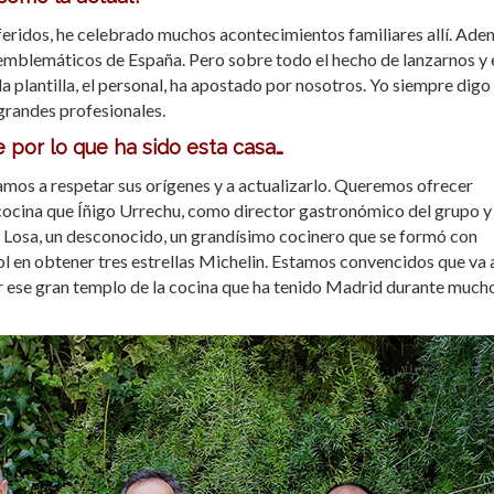
feridos, he celebrado muchos acontecimientos familiares allí. Ad
emblemáticos de España. Pero sobre todo el hecho de lanzarnos y 
a plantilla, el personal, ha apostado por nosotros. Yo siempre digo
 grandes profesionales.
 por lo que ha sido esta casa…
 vamos a respetar sus orígenes y a actualizarlo. Queremos ofrecer
cocina que Íñigo Urrechu, como director gastronómico del grupo y
orge Losa, un desconocido, un grandísimo cocinero que se formó con
l en obtener tres estrellas Michelin. Estamos convencidos que va 
ser ese gran templo de la cocina que ha tenido Madrid durante much