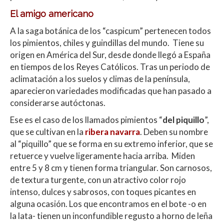
A
o
ar
p
o
ti
El amigo americano
p
k
r
A la saga botánica de los “caspicum” pertenecen todos
los pimientos, chiles y guindillas del mundo. Tiene su
origen en América del Sur, desde donde llegó a España
en tiempos de los Reyes Católicos. Tras un periodo de
aclimatación a los suelos y climas de la península,
aparecieron variedades modificadas que han pasado a
considerarse autóctonas.
Ese es el caso de los llamados pimientos “
del piquillo
”,
que se cultivan en la
ribera navarra
. Deben su nombre
al “piquillo” que se forma en su extremo inferior, que se
retuerce y vuelve ligeramente hacia arriba. Miden
entre 5 y 8 cm y tienen forma triangular. Son carnosos,
de textura turgente, con un atractivo color rojo
intenso, dulces y sabrosos, con toques picantes en
alguna ocasión. Los que encontramos en el bote -o en
la lata- tienen un inconfundible regusto a horno de leña