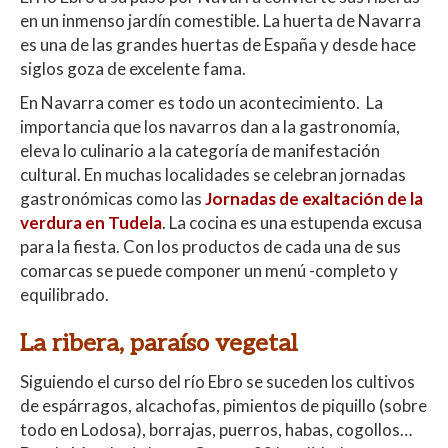
en un inmenso jardín comestible. La huerta de Navarra
A
o
ar
es una de las grandes huertas de España y desde hace
p
o
ti
siglos goza de excelente fama.
p
k
r
En Navarra comer es todo un acontecimiento. La
importancia que los navarros dan a la gastronomía,
eleva lo culinario a la categoría de manifestación
cultural. En muchas localidades se celebran jornadas
gastronómicas como las
Jornadas de exaltación de la
verdura en Tudela
. La cocina es una estupenda excusa
para la fiesta. Con los productos de cada una de sus
comarcas se puede componer un menú -completo y
equilibrado.
La ribera, paraíso vegetal
Siguiendo el curso del río Ebro se suceden los cultivos
de espárragos, alcachofas, pimientos de piquillo (sobre
todo en Lodosa), borrajas, puerros, habas, cogollos…