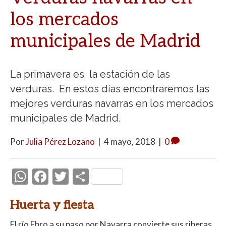
los mercados
municipales de Madrid
La primavera es la estación de las
verduras. En estos días encontraremos las
mejores verduras navarras en los mercados
municipales de Madrid.
Por
Julia Pérez Lozano
|
4 mayo, 2018
|
0
W
F
T
C
h
ac
w
o
Huerta y fiesta
at
e
itt
m
s
b
er
p
El río Ebro a su paso por Navarra convierte sus riberas