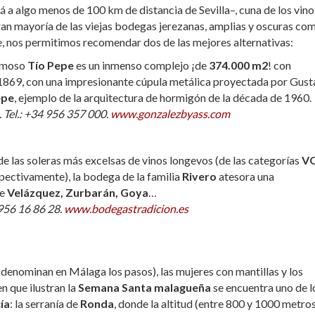
á a algo menos de 100 km de distancia de Sevilla–, cuna de los vino
an mayoría de las viejas bodegas jerezanas, amplias y oscuras co
te, nos permitimos recomendar dos de las mejores alternativas:
famoso
Tío Pepe
es un inmenso complejo ¡de
374.000 m2
! con
1869, con una impresionante cúpula metálica proyectada por Gust
epe
, ejemplo de la arquitectura de hormigón de la década de 1960.
. Tel.: +34 956 357 000.
www.gonzalezbyass.com
 las soleras más excelsas de vinos longevos (de las categorías
V
spectivamente), la bodega de la familia
Rivero
atesora una
de
Velázquez, Zurbarán, Goya
…
 956 16 86 28.
www.bodegastradicion.es
denominan en Málaga los pasos), las mujeres con mantillas y los
n que ilustran la
Semana Santa malagueña
se encuentra uno de l
ía
: la serranía de
Ronda
, donde la altitud (entre 800 y 1000 metro