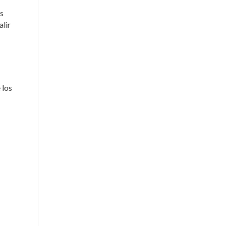
as
alir
 los