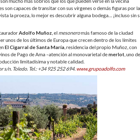
son mucho más sobrios que los que pueden verse en la vecina
s son capaces de transitar con sus vírgenes o demás figuras por l
ista la proeza, lo mejor es descubrir alguna bodega… ¡incluso sin s
staurador
Adolfo Muñoz
, el
mesonero
más famoso de la ciudad
 ser unos de los últimos de Europa que crecen dentro de los límites
 en
El Cigarral de Santa María
, residencia del propio Muñoz, con
os vinos de Pago de Ama –atención al monovarietal de
merlot
, uno de
ducción limitadísima y notable calidad.
 s/n. Toledo. Tel.: +34 925 252 694.
www.grupoadolfo.com