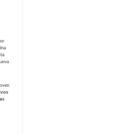
vor
cina
nta
nueva
joven
evos
ras