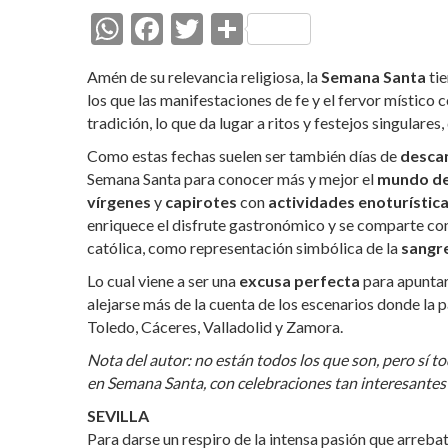
W
F
T
C
h
ac
w
o
Amén de su relevancia religiosa, la
Semana Santa
tie
at
e
itt
m
los que las manifestaciones de fe y el fervor místico c
s
b
er
p
tradición, lo que da lugar a ritos y festejos singulares
A
o
ar
Como estas fechas suelen ser también días de
descan
Semana Santa para conocer más y mejor el
p
o
ti
mundo de
vírgenes
y
capirotes
con
actividades enoturístic
p
k
r
enriquece el disfrute gastronómico y se comparte con
católica, como representación simbólica de la
sangre
Lo cual viene a ser una
excusa perfecta
para apuntar
alejarse más de la cuenta de los escenarios donde la 
Toledo, Cáceres, Valladolid y Zamora.
Nota del autor: no están todos los que son, pero sí to
en Semana Santa, con celebraciones tan interesantes 
SEVILLA
Para darse un respiro de la intensa pasión que arrebat