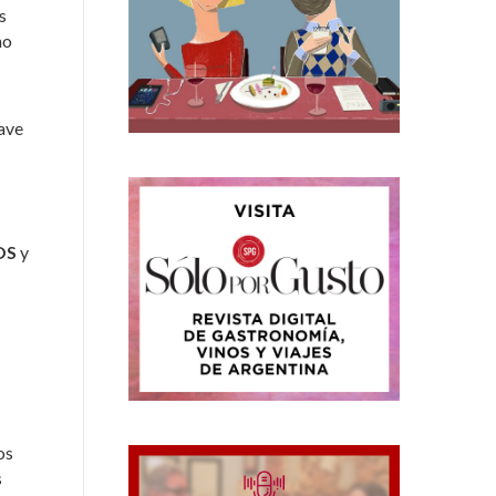
s
mo
ave
OS
y
os
s