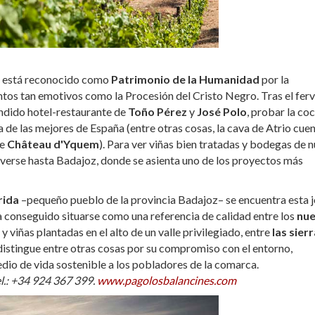
jo está reconocido como
Patrimonio de la Humanidad
por la
os tan emotivos como la Procesión del Cristo Negro. Tras el fer
léndido hotel-restaurante de
Toño Pérez
y
José Polo
, probar la co
na de las mejores de España (entre otras cosas, la cava de Atrio cue
de
Château d'Yquem
). Para ver viñas bien tratadas y bodegas de 
verse hasta Badajoz, donde se asienta uno de los proyectos más
rida
–pequeño pueblo de la provincia Badajoz– se encuentra esta 
conseguido situarse como una referencia de calidad entre los
nu
 viñas plantadas en el alto de un valle privilegiado, entre
las sier
 distingue entre otras cosas por su compromiso con el entorno,
io de vida sostenible a los pobladores de la comarca.
el.: +34 924 367 399.
www.pagolosbalancines.com