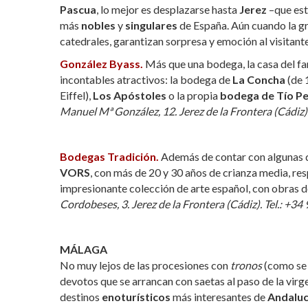
Pascua
, lo mejor es desplazarse hasta
Jerez
–que est
más
nobles
y
singulares
de España. Aún cuando la gr
catedrales, garantizan sorpresa y emoción al visitan
González Byass.
Más que una bodega, la casa del 
incontables atractivos: la bodega de
La Concha
(de 
Eiffel),
Los Apóstoles
o la propia
bodega de Tío P
Manuel Mª González, 12. Jerez de la Frontera (Cádiz)
Bodegas Tradición.
Además de contar con algunas de
VORS
, con más de 20 y 30 años de crianza media, re
impresionante colección de arte español, con obras 
Cordobeses, 3. Jerez de la Frontera (Cádiz). Tel.: +34
MÁLAGA
No muy lejos de las procesiones con
tronos
(como se 
devotos que se arrancan con saetas al paso de la virge
destinos
enoturísticos
más interesantes de
Andaluc