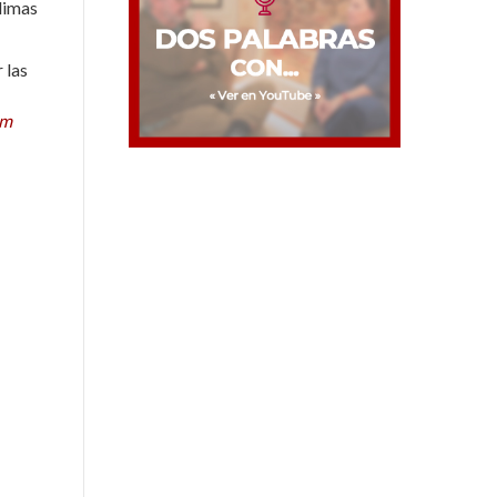
climas
 las
om