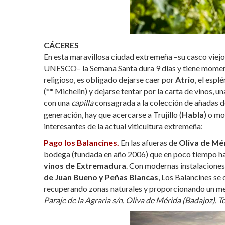
CÁCERES
En esta maravillosa ciudad extremeña –su casco vie
UNESCO– la Semana Santa dura 9 días y tiene moment
religioso, es obligado dejarse caer por
Atrio
, el esp
(** Michelin) y dejarse tentar por la carta de vinos, u
con una
capilla
consagrada a la colección de añadas 
generación, hay que acercarse a Trujillo (
Habla
) o mo
interesantes de la actual viticultura extremeña:
Pago los Balancines.
En las afueras de
Oliva de Mé
bodega (fundada en año 2006) que en poco tiempo ha 
vinos de Extremadura
. Con modernas instalaciones y
de Juan Bueno y Peñas Blancas
, Los Balancines se
recuperando zonas naturales y proporcionando un med
Paraje de la Agraria s/n. Oliva de Mérida (Badajoz). T