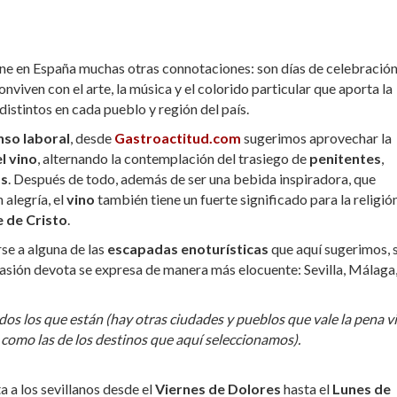
ne en España muchas otras connotaciones: son días de celebración
onviven con el arte, la música y el colorido particular que aporta la
, distintos en cada pueblo y región del país.
so laboral
, desde
Gastroactitud.com
sugerimos aprovechar la
l vino
, alternando la contemplación del trasiego de
penitentes
,
as
. Después de todo, además de ser una bebida inspiradora, que
 alegría, el
vino
también tiene un fuerte significado para la religió
 de Cristo
.
se a alguna de las
escapadas enoturísticas
que aquí sugerimos, 
pasión devota se expresa de manera más elocuente: Sevilla, Málaga
dos los que están (hay otras ciudades y pueblos que vale la pena vi
como las de los destinos que aquí seleccionamos).
a a los sevillanos desde el
Viernes de Dolores
hasta el
Lunes de