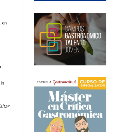
, en
n
sin
,
sitar