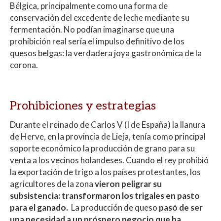
at
e
itt
m
Bélgica, principalmente como una forma de
s
b
er
p
conservación del excedente de leche mediante su
A
o
ar
fermentación. No podían imaginarse que una
prohibición real sería el impulso definitivo de los
p
o
ti
quesos belgas: la verdadera joya gastronómica de la
p
k
r
corona.
Prohibiciones y estrategias
Durante el reinado de Carlos V (I de España) la llanura
de Herve, en la provincia de Lieja, tenía como principal
soporte económico la producción de grano para su
venta a los vecinos holandeses. Cuando el rey prohibió
la exportación de trigo a los países protestantes, los
agricultores de la zona
vieron peligrar su
subsistencia: transformaron los trigales en pasto
para el ganado.
La producción de queso
pasó de ser
una necesidad a un próspero negocio que ha