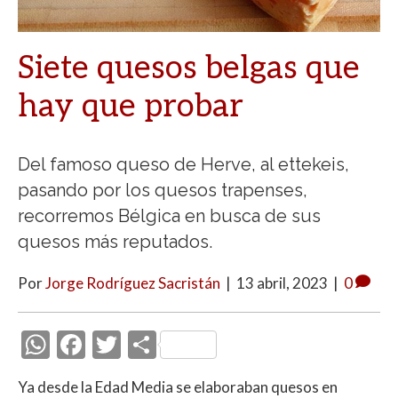
Siete quesos belgas que
hay que probar
Del famoso queso de Herve, al ettekeis,
pasando por los quesos trapenses,
recorremos Bélgica en busca de sus
quesos más reputados.
Por
Jorge Rodríguez Sacristán
|
13 abril, 2023
|
0
W
F
T
C
h
ac
w
o
Ya desde la Edad Media se elaboraban quesos en