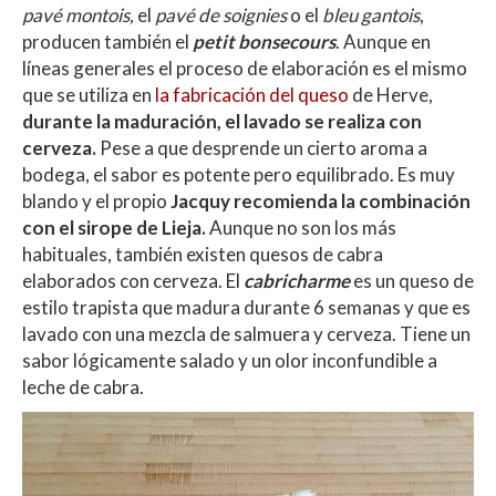
pavé montois,
el
pavé de soignies
o el
bleu gantois
,
producen también el
petit bonsecours
. Aunque en
líneas generales el proceso de elaboración es el mismo
que se utiliza en
la fabricación del queso
de Herve,
durante la maduración, el lavado se realiza con
cerveza.
Pese a que desprende un cierto aroma a
bodega, el sabor es potente pero equilibrado. Es muy
blando y el propio
Jacquy recomienda la combinación
con el sirope de Lieja.
Aunque no son los más
habituales, también existen quesos de cabra
elaborados con cerveza. El
cabricharme
es un queso de
estilo trapista que madura durante 6 semanas y que es
lavado con una mezcla de salmuera y cerveza. Tiene un
sabor lógicamente salado y un olor inconfundible a
leche de cabra.