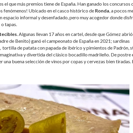
es el que más premios tiene de España. Han ganado los concursos 
unos fenómenos! Ubicado en el casco histórico de
Ronda
, a pocos m
 un espacio informal y desenfadado, pero muy acogedor donde disf
 o tapas.
tecibles
. Algunas llevan 17 años en cartel, desde que Gómez abrió
 madre de Benito) ganó el campeonato de España en 2021; sardinas
, tortilla de patata con papada de ibérico y pimientos de Padrón, 
imaginativa y divertida del clásico bocadillo madrileño.
De postre 
er una buena selección de vinos por copas y cervezas bien tiradas. 