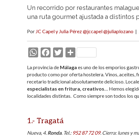
Un recorrido por restaurantes malagueño
una ruta gourmet ajustada a distintos
Por
JC Capel y Julia Pérez @jccapel @juliaplozano
|
W
F
T
C
h
ac
w
o
La provincia de
Málaga
es uno de los emporios gastr
at
e
itt
m
producto como por oferta hostelera. Vinos, aceites, 
s
b
er
p
recetario tradicional absolutamente delicioso. Locale
especialistas en fritura, creativos
… Hemos elegid
A
o
ar
localidades distintas. Como siempre son todos los qu
p
o
ti
p
k
r
1.- Tragatá
Nueva, 4.
Ronda
. Tel.:
952 87 72 09
. Cierra: lunes y m