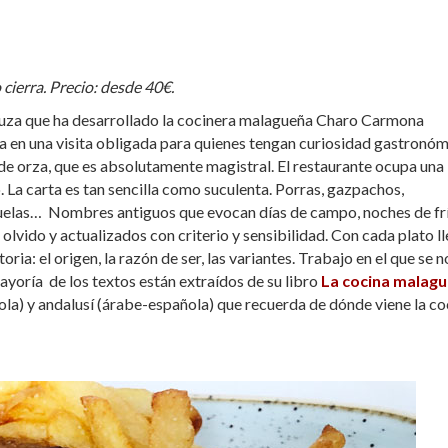
 cierra. Precio: desde 40€.
aluza que ha desarrollado la cocinera malagueña Charo Carmona
ga en una visita obligada para quienes tengan curiosidad gastronóm
e orza, que es absolutamente magistral. El restaurante ocupa una
. La carta es tan sencilla como suculenta. Porras, gazpachos,
huelas… Nombres antiguos que evocan días de campo, noches de frí
olvido y actualizados con criterio y sensibilidad. Con cada plato ll
toria: el origen, la razón de ser, las variantes. Trabajo en el que se n
yoría de los textos están extraídos de su libro
La cocina malagu
ñola) y andalusí (árabe-española) que recuerda de dónde viene la co