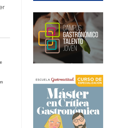
er
de
en