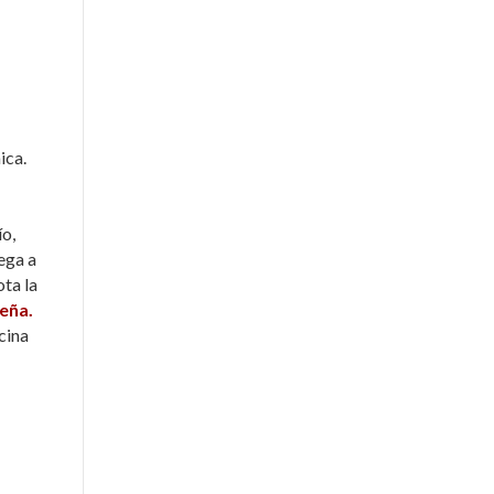
ica.
o,
ega a
ota la
eña.
cina