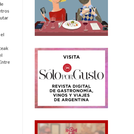
de
etros
rutar
 el
steak
el
Entre