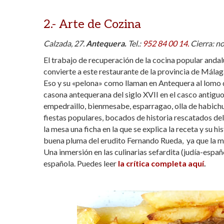
2.-
Arte de Cozina
Calzada, 27.
Antequera.
Tel.:
952 84 00 14.
Cierra: no
El trabajo de recuperación de la cocina popular and
convierte a este restaurante de la provincia de Mála
Eso y su «pelona» como llaman en Antequera al lomo d
casona antequerana del siglo XVII en el casco antiguo
empedraillo, bienmesabe, esparragao, olla de habic
fiestas populares, bocados de historia rescatados del 
la mesa una ficha en la que se explica la receta y su his
buena pluma del erudito Fernando Rueda, ya que la ma
Una inmersión en las culinarias sefardita (judía-espa
española. Puedes leer
la crítica completa aquí
.